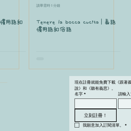
讀畢需時 1 分鐘
義語慣用語和
Tenere la bocca cucita｜義語
慣用語和俗語
現在註冊就能免費下載《跟著
說》和《聽有義思》。
名字
*
請輸入
立刻註冊！
我願意加入訂閱清單。​
*