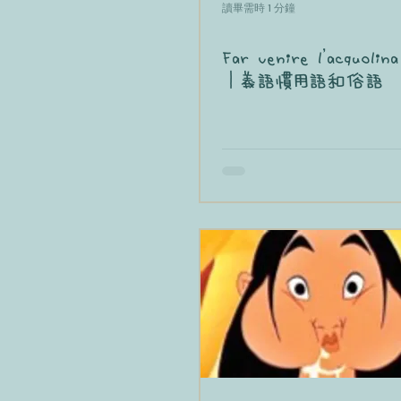
讀畢需時 1 分鐘
Far venire l’acquolin
｜義語慣用語和俗語