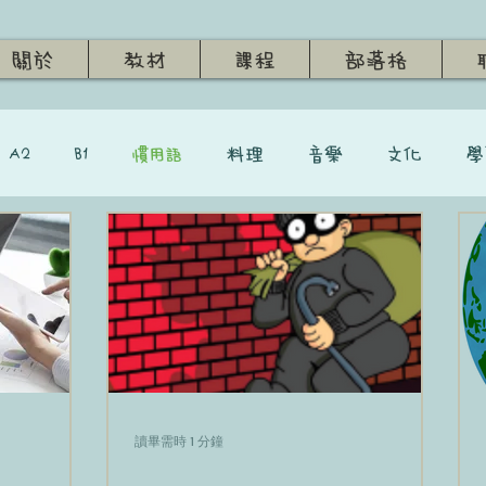
關於
教材
課程
部落格
A2
B1
慣用語
料理
音樂
文化
學
讀畢需時 1 分鐘