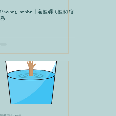
Parlare arabo｜義語慣用語和俗
語
讀畢需時 1 分鐘