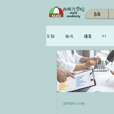
首頁
全部
語法
讀寫
A1
讀畢需時 2 分鐘