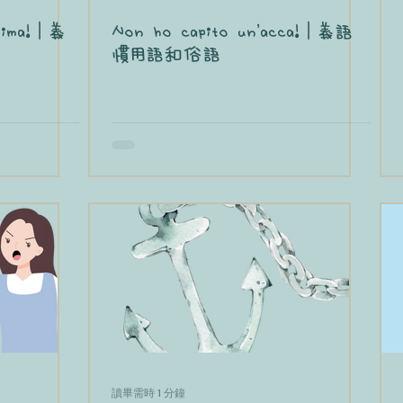
anima!｜義
Non ho capito un'acca!｜義語
慣用語和俗語
讀畢需時 1 分鐘