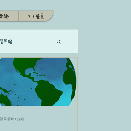
聯絡
YT會員
習策略
讀畢需時 1 分鐘