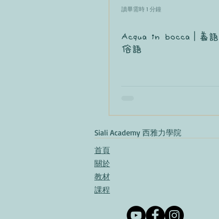
讀畢需時 1 分鐘
Acqua in bocca｜
俗語
​Siali Academy 西雅力學院
首頁​
關於
教材​
​課程