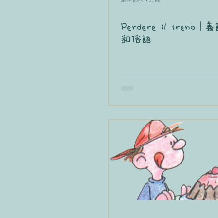
Perdere il treno
和俗語