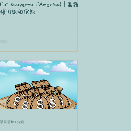
Hai scoperto l'America!｜義語
慣用語和俗語
讀畢需時 1 分鐘