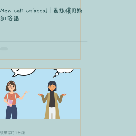
Non vali un'acca!｜義語慣用語
和俗語
讀畢需時 1 分鐘