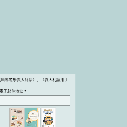
義籍導遊學義大利語》、《義大利語用手
電子郵件地址
*