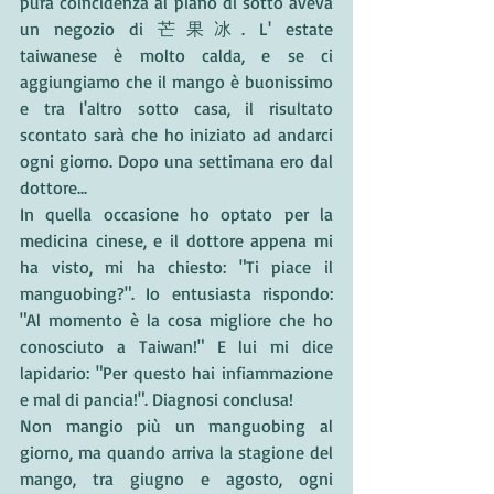
pura coincidenza al piano di sotto aveva 
un negozio di 芒果冰. L' estate 
taiwanese è molto calda, e se ci 
aggiungiamo che il mango è buonissimo 
e tra l'altro sotto casa, il risultato 
scontato sarà che ho iniziato ad andarci 
ogni giorno. Dopo una settimana ero dal 
dottore... 
In quella occasione ho optato per la 
medicina cinese, e il dottore appena mi 
ha visto, mi ha chiesto: "Ti piace il 
manguobing?". Io entusiasta rispondo: 
"Al momento è la cosa migliore che ho 
conosciuto a Taiwan!" E lui mi dice 
lapidario: "Per questo hai infiammazione 
e mal di pancia!". Diagnosi conclusa!
Non mangio più un manguobing al 
giorno, ma quando arriva la stagione del 
mango, tra giugno e agosto, ogni 