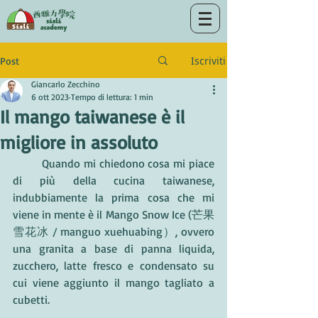
Iscriviti
Post
Giancarlo Zecchino
6 ott 2023
Tempo di lettura: 1 min
Il mango taiwanese è il
migliore in assoluto
	Quando mi chiedono cosa mi piace 
di più della cucina taiwanese, 
indubbiamente la prima cosa che mi 
viene in mente è il Mango Snow Ice (芒果
雪花冰 / manguo xuehuabing）, ovvero 
una granita a base di panna liquida, 
zucchero, latte fresco e condensato su 
cui viene aggiunto il mango tagliato a 
cubetti.