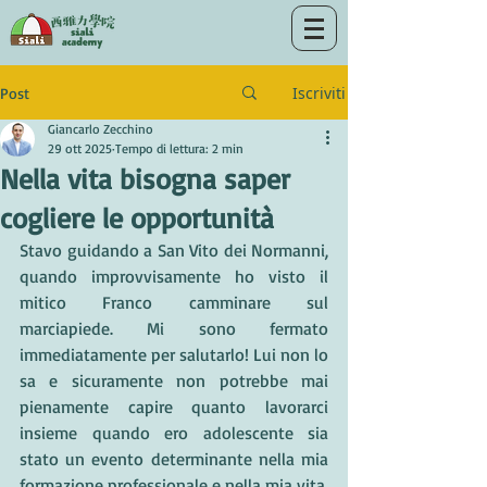
Iscriviti
Post
Giancarlo Zecchino
29 ott 2025
Tempo di lettura: 2 min
Nella vita bisogna saper
cogliere le opportunità
Stavo guidando a San Vito dei Normanni, 
quando improvvisamente ho visto il 
mitico Franco camminare sul 
marciapiede. Mi sono fermato 
immediatamente per salutarlo! Lui non lo 
sa e sicuramente non potrebbe mai 
pienamente capire quanto lavorarci 
insieme quando ero adolescente sia 
stato un evento determinante nella mia 
formazione professionale e nella mia vita. 