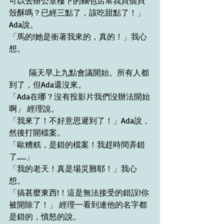
可以去辦公室樓下的麵包店幫我買個貝
殼酥嗎？已經三點了，該吃甜點了！」
Ada說。
「馬的!她是衝著我來的，真的！」我心
想。
隔天早上九點會議開始。所有人都
到了，但Ada還沒來。
「Ada在哪？沒有投影片我們沒辦法開始
啊」 經理說。
「我來了！不好意思遲到了！」Ada說，
然後打開檔案。
「歐糟糕，是錯的檔案！我趕時間弄錯
了......」
「我的老天！真是場災難耶！」我心
想。
「搞甚麼東西!！這是無法接受的錯誤!你
被開除了！」 經理一看到連他的名字都
是錯的，憤怒的說。