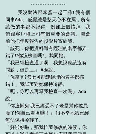
我沒辦法跟笨蛋一起工作! 我有個
同事Ada。感覺總是整天心不在焉，所有
該做的事都不記得。例如上個禮拜，我
們跟客戶和上司有個重要的會議。開會
前他把年度報告的投影片寄給我。
「該死，你把資料還有經理的名字都弄
錯了!?你沒檢查嗎?」我問她。
「我已經檢查過了啊，我想說應該沒有
問題，但是......」 Ada說。
「你當真?怎麼可能連經理的名字都搞
錯！」我試著對她保持冷靜。
「呃，你可以再幫我檢查一次嗎」 Ada
說。
「你這懶鬼!我已經受不了老是幫你擦屁
股了!你自己看著辦！」 很不幸地我已經
無法保持冷靜了。
「好啦好啦，那我忙著修改的時候，你