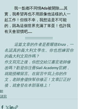
我一點都不同情Ada被開除......其
實，我希望再也不用跟像他這樣的人一
起工作！但很不幸，我想這是不可能
的，因為這個世界充滿了笨蛋！也許我
有天會習慣吧......
	這篇文章的作者是蔡耀德Enzo，一
名認真的義大利文學生。你也想練習你
的義大利文寫作嗎？
作文寫完之後，你想交給江書宏老師修
改嗎？歡迎你注冊Siali Academy官網，
就能授權留言。在留言中寫上你的作
文，老師會儘快幫你修正！
文章訂正好
後，就會登在本部落格上！
B1
讀寫