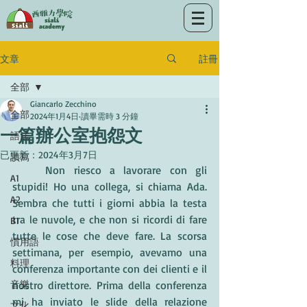
註冊
文章
全部
Giancarlo Zecchino
全部
2024年1月4日
讀畢需時 3 分鐘
一篇辦公室抱怨文
語法
已更新：
2024年3月7日
讀寫
	Non riesco a lavorare con gli 
A1
stupidi! Ho una collega, si chiama Ada. 
A2
Sembra che tutti i giorni abbia la testa 
tra le nuvole, e che non si ricordi di fare 
B1
tutte le cose che deve fare. La scorsa 
慣用語
settimana, per esempio, avevamo una 
料理
conferenza importante con dei clienti e il 
音樂
nostro direttore. Prima della conferenza 
mi ha inviato le slide della relazione 
文化