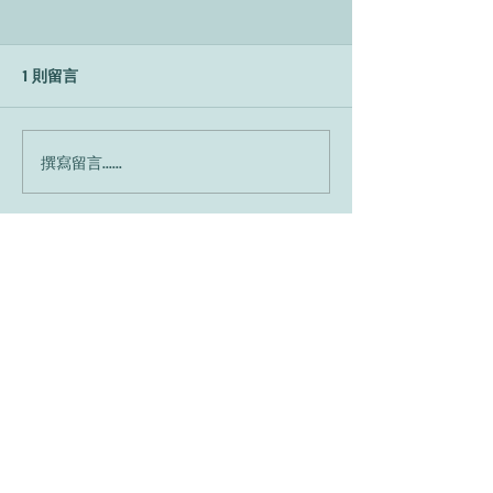
1 則留言
Come hai imparato
Perché Enzo stud
撰寫留言......
l'inglese?
l'italiano?
最新
Tsai Ian
2024年1月06日
提供翻譯如下：
我沒辦法跟笨蛋一起工作! 我有個同事Ada。
感覺總是整天心不在焉，所有該做的事都不記
得。例如上個禮拜，我們跟客戶和上司有個重
要的會議。開會前他把年度報告的投影片寄給
我。
"該死，你把資料還有經理的名字都弄錯了!?你
沒檢查嗎?" 我問她。