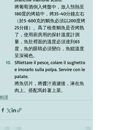
將葡萄酒倒入烤盤中，放入預熱至
180度的烤箱中，烤35-40分鐘左右
（於5-600克的鯛魚必須以200度烤
25分鐘）。爲了檢查鯛魚是否烤熟
了，使用廚房用的探針溫度計測
量，魚肚裡面的溫度必須達到65
度，魚的眼睛必須變白，魚鰓溫度
呈深褐色。
Sfilettare il pesce, colare il sughetto 
e irrorarlo sulla polpa. Servire con le 
patate.
將魚切片，將醬汁過濾後，淋在魚
肉上。搭配馬鈴薯上菜。
料理