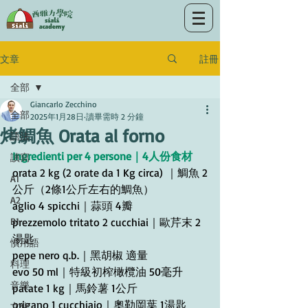
註冊
文章
全部
Giancarlo Zecchino
全部
2025年1月28日
讀畢需時 2 分鐘
烤鯛魚 Orata al forno
語法
Ingredienti per 4 persone｜4人份食材
讀寫
orata 2 kg (2 orate da 1 Kg circa) ｜鯛魚 2
A1
公斤（2條1公斤左右的鯛魚）
A2
aglio 4 spicchi｜蒜頭 4瓣
B1
prezzemolo tritato 2 cucchiai｜歐芹末 2
湯匙
慣用語
pepe nero q.b.｜黑胡椒 適量
料理
evo 50 ml｜特級初榨橄欖油 50毫升
音樂
patate 1 kg｜馬鈴薯 1公斤
origano 1 cucchiaio｜奧勒岡葉 1湯匙
文化