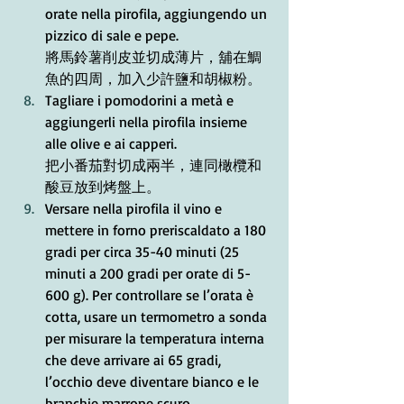
orate nella pirofila, aggiungendo un 
pizzico di sale e pepe.
將馬鈴薯削皮並切成薄片，舖在鯛
魚的四周，加入少許鹽和胡椒粉。
Tagliare i pomodorini a metà e 
aggiungerli nella pirofila insieme 
alle olive e ai capperi.
把小番茄對切成兩半，連同橄欖和
酸豆放到烤盤上。
Versare nella pirofila il vino e 
mettere in forno preriscaldato a 180 
gradi per circa 35-40 minuti (25 
minuti a 200 gradi per orate di 5-
600 g). Per controllare se l’orata è 
cotta, usare un termometro a sonda 
per misurare la temperatura interna 
che deve arrivare ai 65 gradi, 
l’occhio deve diventare bianco e le 
branchie marrone scuro.