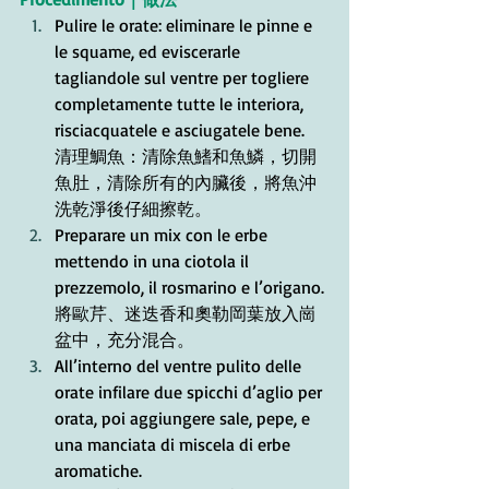
Pulire le orate: eliminare le pinne e 
le squame, ed eviscerarle 
tagliandole sul ventre per togliere 
completamente tutte le interiora, 
risciacquatele e asciugatele bene.
清理鯛魚：清除魚鰭和魚鱗，切開
魚肚，清除所有的內臟後，將魚沖
洗乾淨後仔細擦乾。
Preparare un mix con le erbe 
mettendo in una ciotola il 
prezzemolo, il rosmarino e l’origano.
將歐芹、迷迭香和奧勒岡葉放入崗
盆中，充分混合。
All’interno del ventre pulito delle 
orate infilare due spicchi d’aglio per 
orata, poi aggiungere sale, pepe, e 
una manciata di miscela di erbe 
aromatiche.