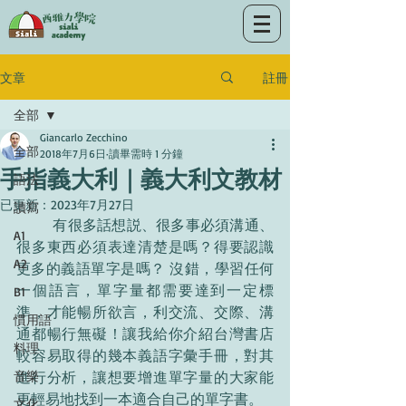
註冊
文章
全部
Giancarlo Zecchino
全部
2018年7月6日
讀畢需時 1 分鐘
手指義大利｜義大利文教材
語法
已更新：
2023年7月27日
讀寫
	有很多話想説、很多事必須溝通、
A1
很多東西必須表達清楚是嗎？得要認識
A2
更多的義語單字是嗎？ 沒錯，學習任何
一個語言，單字量都需要達到一定標
B1
準，才能暢所欲言，利交流、交際、溝
慣用語
通都暢行無礙！讓我給你介紹台灣書店
料理
較容易取得的幾本義語字彙手冊，對其
音樂
進行分析，讓想要增進單字量的大家能
更輕易地找到一本適合自己的單字書。
文化