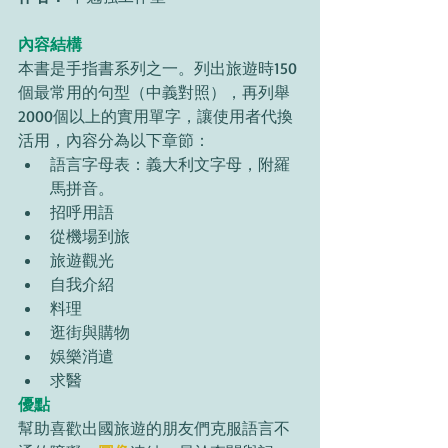
內容結構
本書是手指書系列之一。列出旅遊時150
個最常用的句型（中義對照），再列舉
2000個以上的實用單字，讓使用者代換
活用，內容分為以下章節： 
語言字母表：義大利文字母，附羅
馬拼音。
招呼用語
從機場到旅
旅遊觀光
自我介紹 
料理
逛街與購物
娛樂消遣
求醫
優點
幫助喜歡出國旅遊的朋友們克服語言不