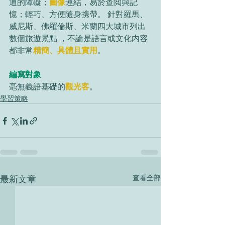
通的障礙；
圖像
連結，易於查閲與記
憶；輕巧、方便隨身携帶。 針對羅馬、
威尼斯、佛羅倫斯、米蘭四大城市列出
數個旅遊景點 ，不論是語言或文化内容
都非常
精簡、具體且實用
。
編寫對象
毫無義語基礎的
觀光客
。
學習策略
最新文章
查看全部