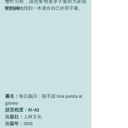
進行分析，讓想要增進單字量的大家能
更輕易地找到一本適合自己的單字書。
學習策略
書名：
每日義詞：隨手讀 Una parola al 
giorno
語言程度：A1-A2
出版社：
上林文化
出版年：
2010