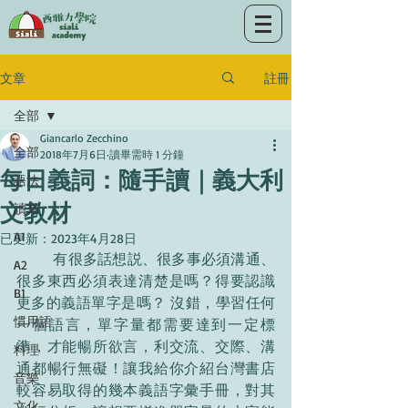
註冊
文章
全部
Giancarlo Zecchino
全部
2018年7月6日
讀畢需時 1 分鐘
每日義詞：隨手讀｜義大利
語法
文教材
讀寫
A1
已更新：
2023年4月28日
	有很多話想説、很多事必須溝通、
A2
很多東西必須表達清楚是嗎？得要認識
B1
更多的義語單字是嗎？ 沒錯，學習任何
慣用語
一個語言，單字量都需要達到一定標
準，才能暢所欲言，利交流、交際、溝
料理
通都暢行無礙！讓我給你介紹台灣書店
音樂
較容易取得的幾本義語字彙手冊，對其
文化