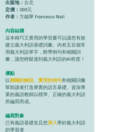
出版地：
台北
定價：
300元
作者：
方錫華 Francesco Nati
內容結構
這本精巧又實用的學習書可以讓您有效
建立義大利語基礎詞彙。內有五百個常
用義大利語單字，附帶例句和相關詞
彙，讓您輕鬆達到義大利語的A1程度！
優點
以
精闢的解説、實用的例句
和相關詞彙
幫助讀者打造厚實的語言基礎。資深專
業的義語教師以標準、正確的義大利語
所編寫而成。
編寫對象
已有義語基礎並且想
深入
學好義大利語
的學習者 