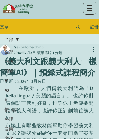
註冊
文章
全部
Giancarlo Zecchino
全部
2018年7月3日
讀畢需時 1 分鐘
《義大利文跟義大利人一樣
語法
簡單A1》｜預錄式課程簡介
讀寫
A1
已更新：
2024年3月14日
	在歐洲，人們稱義大利語為「la 
A2
bella lingua / 美麗的語言」。 也許你對
B1
這個語言感到好奇，也許你正考慮要開
慣用語
始學義大利語，也許你正計劃前往義大
利... 
料理
市場上有哪些教材能幫助你學習義大利
音樂
文呢？讓我介紹給你一套專門爲了零基
文化