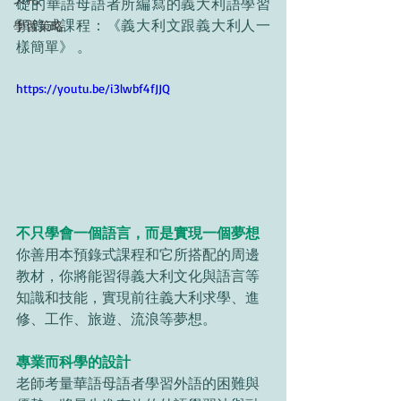
礎的華語母語者所編寫的義大利語學習
預錄式課程：《義大利文跟義大利人一
學習策略
樣簡單》 。
https://youtu.be/i3lwbf4fJJQ
不只學會一個語言，而是實現一個夢想
你善用本預錄式課程和它所搭配的周邊
教材，你將能習得義大利文化與語言等
知識和技能，實現前往義大利求學、進
修、工作、旅遊、流浪等夢想。
專業而科學的設計
老師考量華語母語者學習外語的困難與