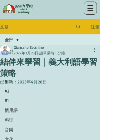
註冊
文章
全部
Giancarlo Zecchino
全部
2022年3月23日
讀畢需時 1 分鐘
結伴來學習｜義大利語學習
語法
策略
讀寫
A1
已更新：
2023年4月28日
A2
B1
慣用語
料理
音樂
文化