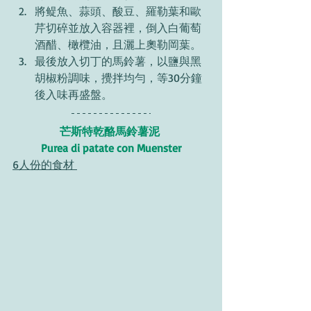
將鳀魚、蒜頭、酸豆、羅勒葉和歐
芹切碎並放入容器裡，倒入白葡萄
酒醋、橄欖油，且灑上奧勒岡葉。 
最後放入切丁的馬鈴薯，以鹽與黑
胡椒粉調味，攪拌均勻，等30分鐘
後入味再盛盤。 
芒斯特乾酪馬鈴薯泥 
Purea di patate con Muenster
6人份的食材 