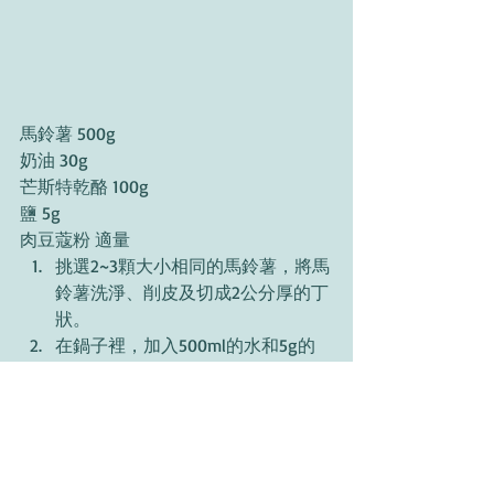
馬鈴薯 500g 
奶油 30g 
芒斯特乾酪 100g 
鹽 5g 
肉豆蔻粉 適量 
挑選2~3顆大小相同的馬鈴薯，將馬
鈴薯洗淨、削皮及切成2公分厚的丁
狀。
在鍋子裡，加入500ml的水和5g的
鹽，水滾了後 放入馬鈴薯，煮到熟
為止（大約10分鐘）。 
將馬鈴薯一同200ml的煮馬鈴薯的水
放進食物處理機打成泥。
把馬鈴薯泥放入不沾鍋裡後灑上適