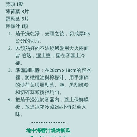
蒜頭 1瓣 
薄荷葉 8片 
羅勒葉 6片 
檸檬汁 1顆 
茄子洗乾淨，去頭之後，切成厚0.5 
公分的切片。 
以預熱好的不沾燒烤盤用大火兩面
皆 煎熟，灑上鹽，擺在容器上冷
卻。 
準備調味醬：在28cm x 18cm的容器
裡，將橄欖油與檸檬汁、用手撕碎
的薄荷葉與羅勒葉、鹽、黑胡椒粉
和切碎蒜頭攪拌均勻。 
把茄子浸泡於容器內，蓋上保鮮膜
後，放進冰箱冷藏2個小時以至入
味。 
地中海醬汁燒烤櫛瓜 