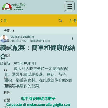
註冊
文章
全部
Giancarlo Zecchino
全部
2023年9月12日
讀畢需時 3 分鐘
義式配菜：簡單和健康的結
語法
合
讀寫
A1
已更新：
2023年10月11日
	義大利人吃主餐時一定要搭配配
A2
菜。通常配菜以馬鈴薯、蘑菇、茄子、
B1
甜椒、櫛瓜為食材。在此我給你介紹5個
慣用語
超級容易製作的配菜。
料理
地中海香味碳烤茄子 
音樂
Carpaccio di melanzane alla griglia con 
文化