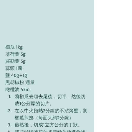
櫛瓜 1kg 
薄荷葉 5g 
羅勒葉 5g 
蒜頭 1瓣
鹽 40g+1g 
黑胡椒粉 適量 
橄欖油 45ml 
將櫛瓜去頭去尾後，切半，然後切
成1公分厚的切片。
在以中火預熱2分鐘的不沾烤盤，將
櫛瓜煎熟（每面大約2分鐘）
煎熟後，切成1立方公分的丁狀。 
將蒜頭與薄荷葉和羅勒葉放進食物