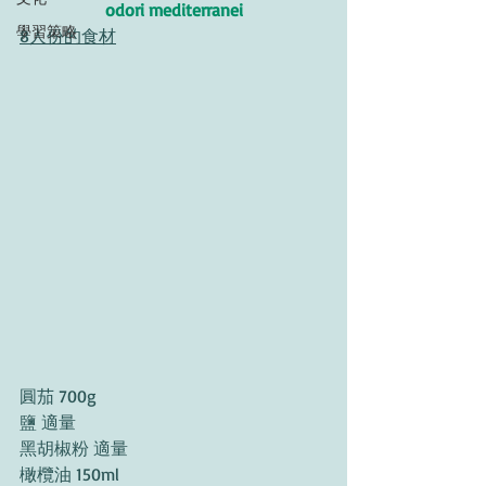
odori mediterranei
學習策略
8人份的食材
圓茄 700g 
鹽 適量 
黑胡椒粉 適量 
橄欖油 150ml 