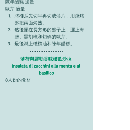
陳年醋糕 適量 
歐芹 適量 
將櫛瓜先切半再切成薄片，用燒烤
盤把兩面烤熟。
然後擺在長方形的盤子上，灑上海
鹽、黑胡椒和切碎的歐芹。
最後淋上橄欖油和陳年醋糕。 
薄荷與羅勒香味櫛瓜沙拉 
Insalata di zucchini alla menta e al 
basilico
8人份的食材