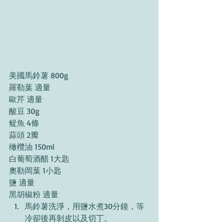
美國馬鈴薯 800g 
羅勒葉 適量 
歐芹 適量
酸豆 30g
鳀魚 4條
蒜頭 2瓣
橄欖油 150ml 
白葡萄酒醋 1大匙 
奧勒岡葉 1小匙 
鹽 適量 
黑胡椒粉 適量 
馬鈴薯洗淨，用鹽水煮30分鐘，等
冷卻後再剝皮以及切丁。 