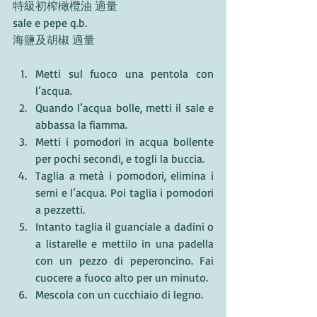
特級初榨橄欖油 適量
sale e pepe q.b.
海鹽及胡椒 適量
Metti sul fuoco una pentola con 
l’acqua.
Quando l’acqua bolle, metti il sale e 
abbassa la fiamma.
Metti i pomodori in acqua bollente 
per pochi secondi, e togli la buccia.
Taglia a metà i pomodori, elimina i 
semi e l’acqua. Poi taglia i pomodori 
a pezzetti.
Intanto taglia il guanciale a dadini o 
a listarelle e mettilo in una padella 
con un pezzo di peperoncino. Fai 
cuocere a fuoco alto per un minuto.
Mescola con un cucchiaio di legno.