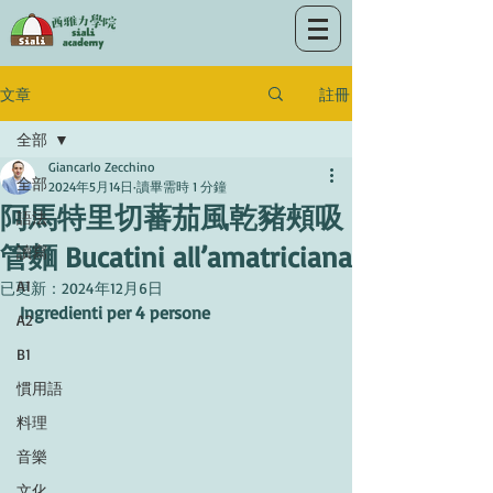
註冊
文章
全部
Giancarlo Zecchino
全部
2024年5月14日
讀畢需時 1 分鐘
阿馬特里切蕃茄風乾豬頰吸
語法
管麵 Bucatini all’amatriciana
讀寫
A1
已更新：
2024年12月6日
Ingredienti per 4 persone
A2
B1
慣用語
料理
音樂
文化