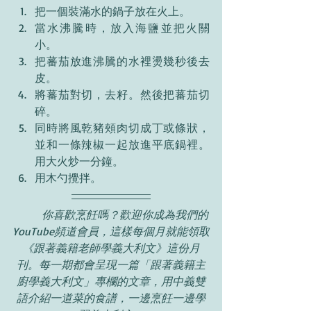
把一個裝滿水的鍋子放在火上。
當水沸騰時，放入海鹽並把火關
小。
把蕃茄放進沸騰的水裡燙幾秒後去
皮。
將蕃茄對切，去籽。然後把蕃茄切
碎。
同時將風乾豬頰肉切成丁或條狀，
並和一條辣椒一起放進平底鍋裡。
用大火炒一分鐘。
用木勺攪拌。
你喜歡烹飪嗎？歡迎你成為我們的
YouTube頻道會員，這樣每個月就能領取
《跟著義籍老師學義大利文》這份月
刊。每一期都會呈現一篇「跟著義籍主
廚學義大利文」專欄的文章，用中義雙
語介紹一道菜的食譜，一邊烹飪一邊學