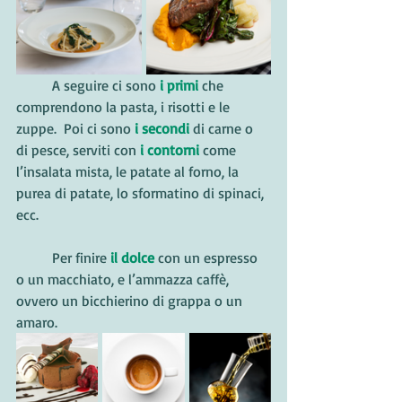
	A seguire ci sono 
i primi 
che 
comprendono la pasta, i risotti e le 
zuppe.  Poi ci sono 
i secondi
 di carne o 
di pesce, serviti con 
i
contorni
 come 
l’insalata mista, le patate al forno, la 
purea di patate, lo sformatino di spinaci, 
ecc.
	Per finire 
il dolce 
con un espresso 
o un macchiato, e l’ammazza caffè, 
ovvero un bicchierino di grappa o un 
amaro.