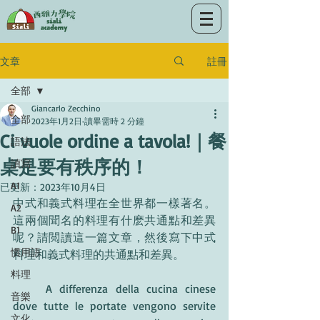
註冊
文章
全部
Giancarlo Zecchino
全部
2023年1月2日
讀畢需時 2 分鐘
Ci vuole ordine a tavola!｜餐
語法
桌是要有秩序的！
讀寫
A1
已更新：
2023年10月4日
中式和義式料理在全世界都一樣著名。
A2
這兩個聞名的料理有什麽共通點和差異
B1
呢？請閲讀這一篇文章，然後寫下中式
慣用語
料理和義式料理的共通點和差異。
料理
	A differenza della cucina cinese 
音樂
dove tutte le portate vengono servite 
文化