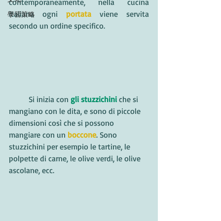
contemporaneamente, nella cucina 
italiana ogni 
portata
 viene servita 
學習策略
secondo un ordine specifico. 
	Si inizia con 
gli stuzzichini 
che si 
mangiano con le dita, e sono di piccole 
dimensioni così che si possono 
mangiare con un 
boccone
. Sono 
stuzzichini per esempio le tartine, le 
polpette di carne, le olive verdi, le olive 
ascolane, ecc. 