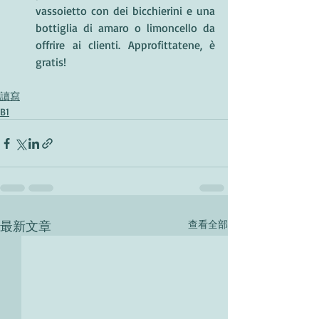
vassoietto con dei bicchierini e una 
bottiglia di amaro o limoncello da 
offrire ai clienti. Approfittatene, è 
gratis!
讀寫
B1
最新文章
查看全部