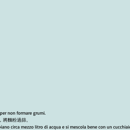
a per non formare grumi.
，將麵粉過篩。
iano circa mezzo litro di acqua e si mescola bene con un cucchiai