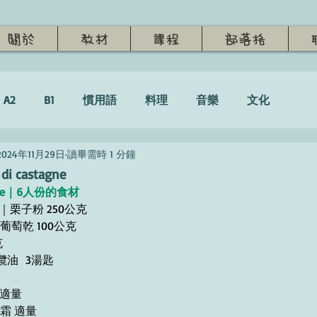
關於
教材
課程
部落格
A2
B1
慣用語
料理
音樂
文化
2024年11月29日
讀畢需時 1 分鐘
i castagne
ersone｜6人份的食材
250 g｜栗子粉 250公克
00g｜葡萄乾 100公克
克
橄欖油  3湯匙
香 適量
.｜糖霜 適量