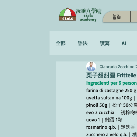
首頁
全部
語法
讀寫
A1
Giancarlo Zecchino
學習策略
栗子甜甜圈 Frittelle d
Ingredienti per 6 p
farina di castagne 
uvetta sultanina 1
pinoli 50g｜松子 50公
evo 3 cucchiai｜初榨
uovo 1｜雞蛋 1顆
rosmarino q.b.｜迷迭
zucchero a velo q.b