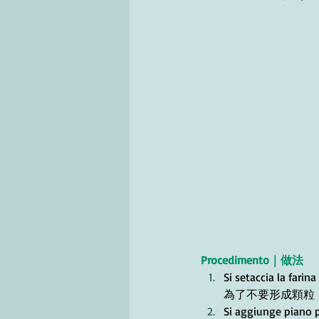
Procedimento｜做法
Si setaccia la farin
為了不要形成顆粒
Si aggiunge piano p