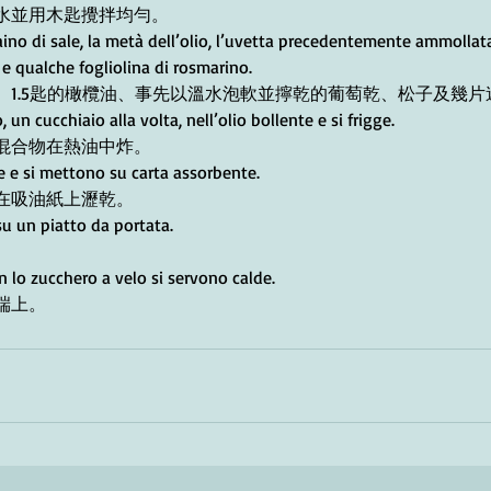
水並用木匙攪拌均勻。
aino di sale, la metà dell’olio, l’uvetta precedentemente ammollat
i e qualche fogliolina di rosmarino.
、1.5匙的橄欖油、事先以溫水泡軟並擰乾的葡萄乾、松子及幾片
 un cucchiaio alla volta, nell’olio bollente e si frigge.
混合物在熱油中炸。
lle e si mettono su carta assorbente.
在吸油紙上瀝乾。
u un piatto da portata.
 lo zucchero a velo si servono calde.
端上。