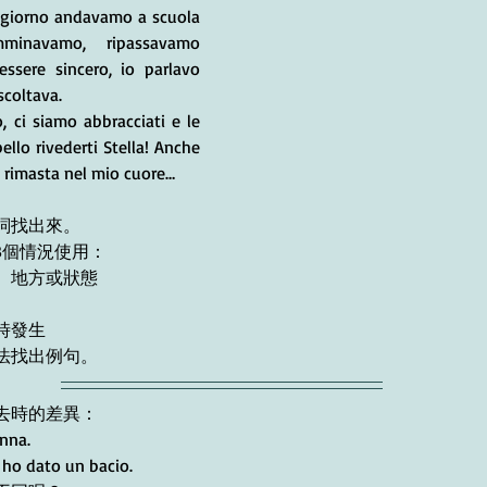
 giorno andavamo a scuola 
minavamo, ripassavamo 
ssere sincero, io parlavo 
scoltava.
, ci siamo abbracciati e le 
llo rivederti Stella! Anche 
e rimasta nel mio cuore…
詞找出來。
3個情況使用：
、地方或狀態
時發生
法找出例句。
去時的差異：
onna.
e ho dato un bacio.