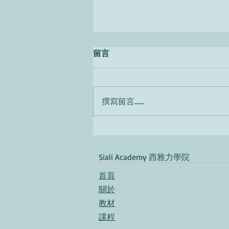
留言
撰寫留言......
Come hai imparato l'inglese?
​Siali Academy 西雅力學院
首頁​
關於
教材​
​課程