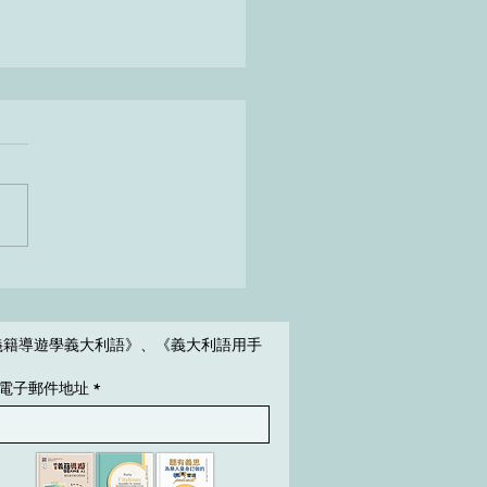
tantivi plurali｜L‘italiano
zaro!
義籍導遊學義大利語》、《義大利語用手
電子郵件地址
*