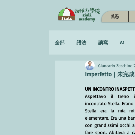
首頁
全部
語法
讀寫
A1
Giancarlo Zecchino
學習策略
Imperfetto｜未完
UN INCONTRO INASPET
Aspettavo il treno 
incontrato Stella. Eran
Stella era la mia mig
elementare. Era una bam
con grandissimi occhi az
fare sport. Abitava a 