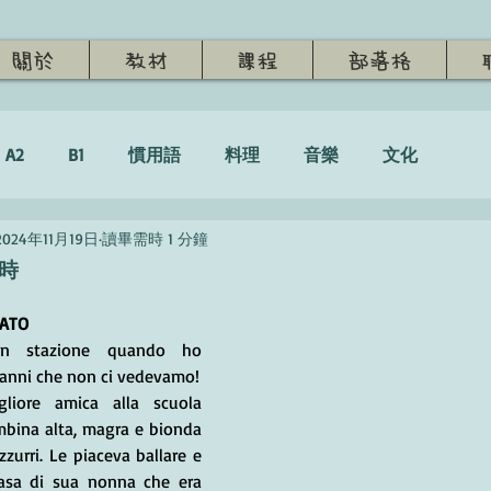
關於
教材
課程
部落格
A2
B1
慣用語
料理
音樂
文化
2024年11月19日
讀畢需時 1 分鐘
成時
TATO
in stazione quando ho 
o anni che non ci vedevamo!
liore amica alla scuola 
bina alta, magra e bionda 
zurri. Le piaceva ballare e 
casa di sua nonna che era 