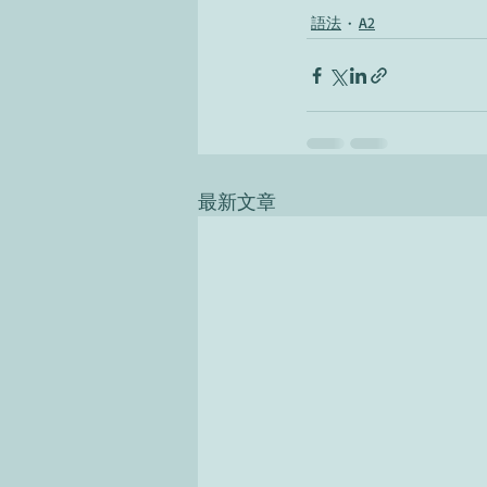
語法
A2
最新文章