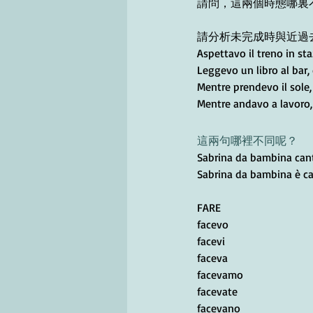
請問，這兩個時態哪裏
請分析未完成時與近過
Aspettavo il treno in st
Leggevo un libro al bar,
Mentre prendevo il sole
Mentre andavo a lavoro, 
這兩句哪裡不同呢？
Sabrina da bambina cant
Sabrina da bambina è cad
FARE
facevo
facevi
faceva
facevamo
facevate
facevano