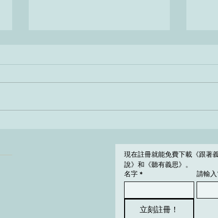
Il mondo che vorrei
I sos
è biz
現在註冊就能免費下載《跟著
說》和《聽有義思》。
名字
*
請輸入
立刻註冊！