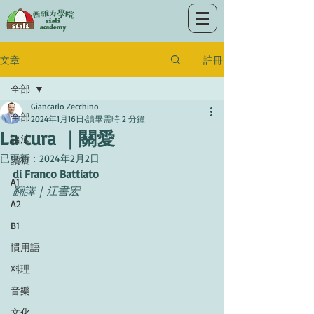
註冊
文章
全部
Giancarlo Zecchino
全部
2024年1月16日
讀畢需時 2 分鐘
La cura ｜關愛
語法
已更新：
2024年2月2日
讀寫
di Franco Battiato
A1
翻譯｜江書宏
A2
B1
慣用語
料理
音樂
文化