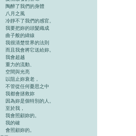
陶醉了我們的身體
八月之風
冷靜不了我們的感官。
我要把妳的頭髮織成
曲子般的緯線
我很清楚世界的法則
而且我會將它送給妳。
我會超越
重力的流動、
空間與光亮
以阻止妳衰老，
不管從任何憂思之中
我都會拯救妳
因為妳是個特別的人。
至於我，
我會照顧妳的。
我的確
會照顧妳的。