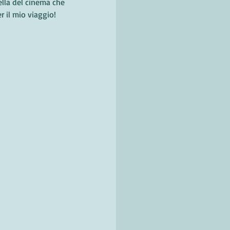
la del cinema che 
r il mio viaggio!