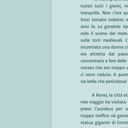
turisti tutti i giorni, m
tranquilla. Non c'era q
fossi tornato indietro 
anni fa. Le gondole rip
solo il suono del mare.
sulle torri medievali. 
incontrato una donna cin
era attratta dal pae
concentrata a fare delle
notato che ero troppo vic
ci sono caduto. A quant
sia bella che pericolosa! 
	A Roma, la città eterna, nell'ultimo giorno del 
mio viaggio ho visitato 
preso l’autobus per an
troppo traffico nè gente
statua gigante di Const