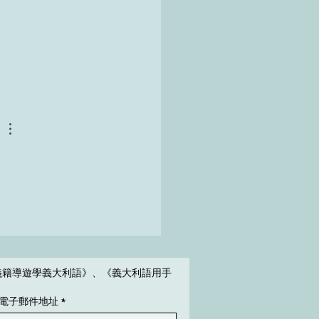
義籍導遊學義大利語》、《義大利語用手
電子郵件地址
*