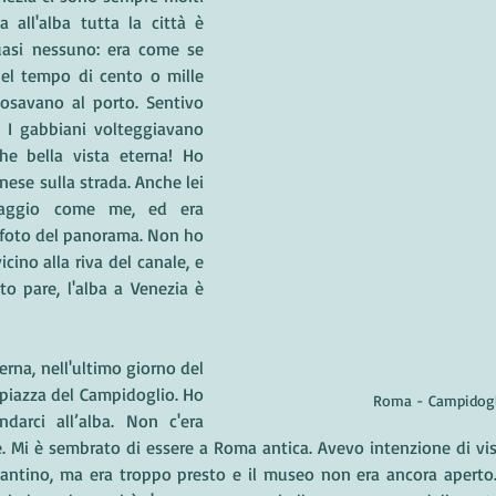
a all'alba tutta la città è 
uasi nessuno: era come se 
nel tempo di cento o mille 
osavano al porto. Sentivo 
 I gabbiani volteggiavano 
Che bella vista eterna! Ho 
ese sulla strada. Anche lei 
saggio come me, ed era 
 foto del panorama. Non ho 
ino alla riva del canale, e 
o pare, l'alba a Venezia è 
piazza del Campidoglio. Ho 
Roma - Campidogl
darci all’alba. Non c'era 
. Mi è sembrato di essere a Roma antica. Avevo intenzione di visi
antino, ma era troppo presto e il museo non era ancora aperto.