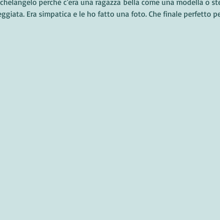
helangelo perchè c'era una ragazza bella come una modella o stel
giata. Era simpatica e le ho fatto una foto. Che finale perfetto pe