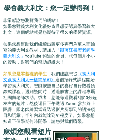
學會義大利文：您一定辦得到！
非常感謝您瀏覽我們的網站！
如果您對義大利文化很好奇且想要認真學習義大
利文，這個網站就是您期待了很久的學習資源。
如果您想幫助我們繼續出版更多專門為華人而編
寫的義大利文教材，請加入
「跟著江書宏老師學
義大利文」
YouTube 頻道的會員。您每個月小小
的贊助，對我們的幫助超級大！
如果您是零基礎的學生
，我們建議您從
《義大利
文跟義大利人一樣簡單A1》
這個預錄式課程開始
學習義大利文。您能按照自己的喜好自行觀看預
錄式課程，遇到疑問時，透過臉書上的課程專屬
社團向老師求助。或者，您能每週觀看3部10分鐘
左右的短片，然後週日下午透過 Zoom 參加線上
團課，跟老師練習當週透過影片所學到的語法項
目和詞彙，半年內就能達到A1程度了。如果您想
知道下個學期何時開學，請您與我們聯繫。
麻煩您觀看短片