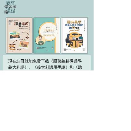
教材​
學習策
​課程
略
現在註冊就能免費下載《跟著義籍導遊學
義大利語》、《義大利語用手說》和《聽
有義思》。
名字
*
請輸入電子郵件地址
*
立刻註冊！
我願意加入訂閱清單。​
*