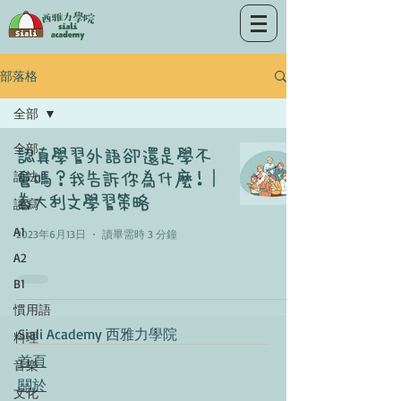
部落格
全部
認真學習外語卻還是學不
全部
會嗎？我告訴你為什麼！｜
語法
義大利文學習策略
讀寫
A1
2023年6月13日
讀畢需時 3 分鐘
A2
B1
慣用語
​Siali Academy 西雅力學院
料理
首頁​
音樂
關於
文化