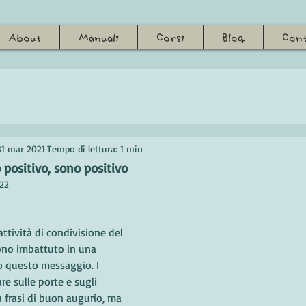
About
Manuali
Corsi
Blog
Cont
31 mar 2021
Tempo di lettura: 1 min
 positivo, sono positivo
22
ttività di condivisione del 
ono imbattuto in una 
to questo messaggio. I 
re sulle porte e sugli 
sa frasi di buon augurio, ma 