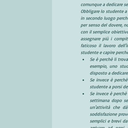
comunque a dedicare sem
Obbligare lo studente a 
in secondo luogo perché
per senso del dovere, no
con il semplice obiettiv
assegnare più i compit
faticoso il lavoro dell
studente e capire perchè
Se è perchè li trova
esempio, uno stud
disposto a dedicare
Se invece è perchè
studente a porsi deg
Se invece è perchè 
settimana dopo se
un'attività che dà
soddisfazione prove
semplici e brevi da
arrivare ad ogni 