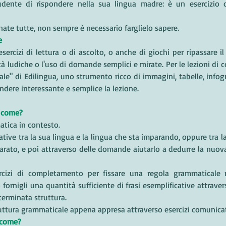
udente di rispondere nella sua lingua madre: è un esercizio d
nate tutte, non sempre è necessario farglielo sapere. 
e 
sercizi di lettura o di ascolto, o anche di giochi per ripassare il 
tà ludiche o l'uso di domande semplici e mirate. Per le lezioni di c
le" di Edilingua, uno strumento ricco di immagini, tabelle, info
dere interessante e semplice la lezione.
: come?
tica in contesto.
tive tra la sua lingua e la lingua che sta imparando, oppure tra la
rato, e poi attraverso delle domande aiutarlo a dedurre la nuova
ercizi di completamento per fissare una regola grammaticale n
fornigli una quantità sufficiente di frasi esemplificative attraver
erminata struttura.
truttura grammaticale appena appresa attraverso esercizi comunicat
 come?