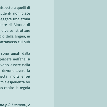
ispetto a quelli di 
tudenti non piace 
leggere una storia 
uate di Alma e di 
diverse strutture 
o della lingua, in 
attraverso cui può 
sono amati dalla 
acere nell'analisi 
vono essere nella 
o devono avere la 
tta molti errori 
 mia esperienza ho 
 capito la regola 
e più i compiti, o 