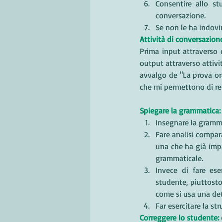
Consentire allo st
conversazione. 
Se non le ha indovi
Attività di conversazion
Prima input attraverso e
output attraverso attivi
avvalgo de "La prova ora
che mi permettono di ren
Spiegare la grammatica
Insegnare la gramma
Fare analisi compara
una che ha già impa
grammaticale.
Invece di fare es
studente, piuttosto 
come si usa una det
Far esercitare la s
Correggere lo studente: