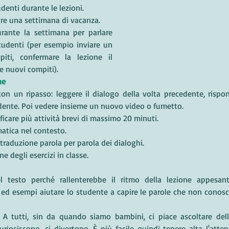
denti durante le lezioni.
re una settimana di vacanza. 
urante la settimana per parlare 
tudenti (per esempio inviare un 
iti, confermare la lezione il 
e nuovi compiti). 
ne 
 con un ripasso: leggere il dialogo della volta precedente, rispo
ente. Poi vedere insieme un nuovo video o fumetto.
ficare più attività brevi di massimo 20 minuti. 
atica nel contesto.
a traduzione parola per parola dei dialoghi. 
ne degli esercizi in classe.
del testo perché rallenterebbe il ritmo della lezione appesant
d esempi aiutare lo studente a capire le parole che non conosce 
e. A tutti, sin da quando siamo bambini, ci piace ascoltare dell
uriosiscono, ci divertono. È più facile quindi tenere alta l'attenz