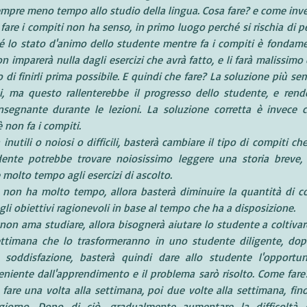
pre meno tempo allo studio della lingua. Cosa fare? e come inver
fare i compiti non ha senso, in primo luogo perché si rischia di pe
 lo stato d'animo dello studente mentre fa i compiti è fondament
n imparerà nulla dagli esercizi che avrà fatto, e li farà malissimo
o di finirli prima possibile. E quindi che fare? La soluzione più se
i, ma questo rallenterebbe il progresso dello studente, e rend
'insegnante durante le lezioni. La soluzione corretta è invece 
 non fa i compiti. 
 inutili o noiosi o difficili, basterà cambiare il tipo di compiti ch
ente potrebbe trovare noiosissimo leggere una storia breve, 
 molto tempo agli esercizi di ascolto. 
 non ha molto tempo, allora basterà diminuire la quantità di com
li obiettivi ragionevoli in base al tempo che ha a disposizione. 
non ama studiare, allora bisognerà aiutare lo studente a coltivare
ttimana che lo trasformeranno in uno studente diligente, dopo
 soddisfazione, basterà quindi dare allo studente l'opportun
niente dall'apprendimento e il problema sarò risolto. Come fare?
 fare una volta alla settimana, poi due volte alla settimana, fi
giorno. Dopo di ciò, gradualmente aumentare la difficoltà de