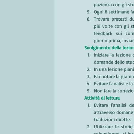
pazienza con gli stu
Ogni 8 settimane fa
Trovare pretesti d
più volte con gli s
feedback sui comp
giorno prima, inviar
Svolgimento della lezio
Iniziare la lezione
domande dello stud
In una lezione piani
Far notare la gramm
Evitare l'analisi e l
Non fare la correzio
Attività di lettura
Evitare l'analisi 
attraverso domane e
traduzioni dirette.
Utilizzare le stori
coinvolgono, ci inc