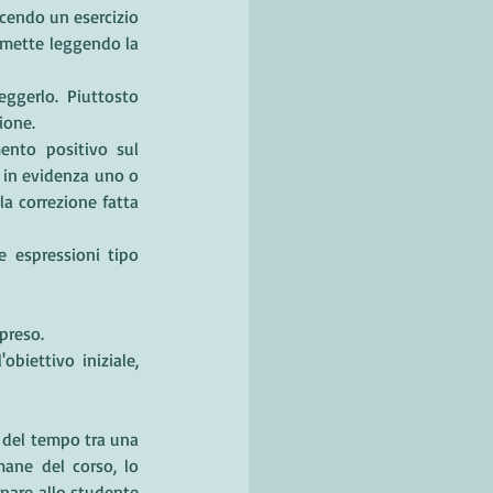
cendo un esercizio 
mmette leggendo la 
ggerlo. Piuttosto 
ione.
ento positivo sul 
in evidenza uno o 
la correzione fatta 
 espressioni tipo 
ppreso.
biettivo iniziale, 
ane del corso, lo 
nare allo studente 