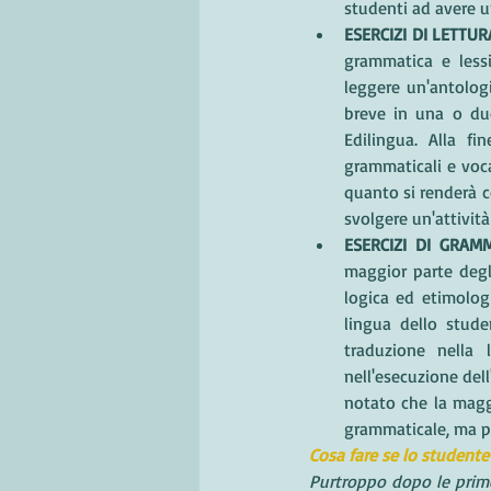
studenti ad avere 
ESERCIZI DI LETTURA
grammatica e lessi
leggere un'antologi
breve in una o due
Edilingua. Alla fi
grammaticali e voca
quanto si renderà c
svolgere un'attività
ESERCIZI DI GRAMM
maggior parte degli
logica ed etimologi
lingua dello stude
traduzione nella 
nell'esecuzione del
notato che la magg
grammaticale, ma p
Cosa fare se lo studente
Purtroppo dopo le prime 