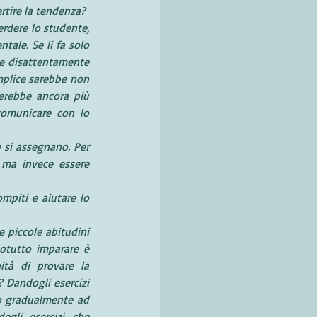
tire la tendenza? 
rdere lo studente, 
ale. Se li fa solo 
 e disattentamente 
mplice sarebbe non 
erebbe ancora più 
comunicare con lo 
e si assegnano. Per 
ma invece essere 
piti e aiutare lo 
 piccole abitudini 
tutto imparare è 
ità di provare la 
 Dandogli esercizi 
no gradualmente ad 
gli esercizi che 