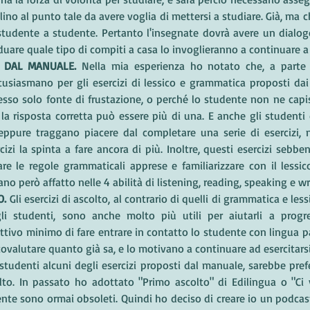
ino al punto tale da avere voglia di mettersi a studiare. Già, ma c
tudente a studente. Pertanto l'insegnate dovrà avere un dialogo
duare quale tipo di compiti a casa lo invoglieranno a continuare a 
I DAL MANUALE.
 Nella mia esperienza ho notato che, a parte ra
usiasmano per gli esercizi di lessico e grammatica proposti dai 
sso solo fonte di frustazione, o perché lo studente non ne capis
 la risposta corretta può essere più di una. E anche gli student
seppure traggano piacere dal completare una serie di esercizi,
cizi la spinta a fare ancora di più. Inoltre, questi esercizi sebbe
are le regole grammaticali apprese e familiarizzare con il lessic
ano però affatto nelle 4 abilità di listening, reading, speaking e wr
O.
 Gli esercizi di ascolto, al contrario di quelli di grammatica e less
li studenti, sono anche molto più utili per aiutarli a progred
tivo minimo di fare entrare in contatto lo studente con lingua p
ovalutare quanto già sa, e lo motivano a continuare ad esercitarsi.
studenti alcuni degli esercizi proposti dal manuale, sarebbe prefe
olto. In passato ho adottato "Primo ascolto" di Edilingua o "Ci 
te sono ormai obsoleti. Quindi ho deciso di creare io un podcast 