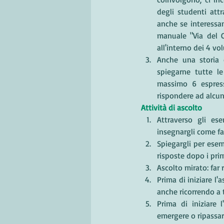
degli studenti attr
anche se interessan
manuale "Via del Co
all'interno dei 4 vo
Anche una storia 
spiegarne tutte l
massimo 6 espress
rispondere ad alcu
Attività di ascolto
Attraverso gli ese
insegnargli come f
Spiegargli per esem
risposte dopo i prim
Ascolto mirato: far 
Prima di iniziare l'
anche ricorrendo a t
Prima di iniziare l
emergere o ripassar