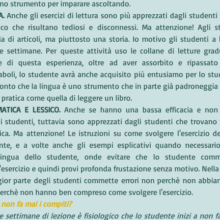
uno strumento per imparare ascoltando.
. 
Anche gli esercizi di lettura sono più apprezzati dagli studenti r
co che risultano tediosi e disconnessi. Ma attenzione! Agli s
a di articoli, ma piuttosto una storia. Io motivo gli studenti a 
 settimane. Per queste attività uso le collane di letture grad
ne di questa esperienza, oltre ad aver assorbito e ripassato 
boli, lo studente avrà anche acquisito più entusiamo per lo studi
onto che la lingua è uno strumento che in parte già padroneggia 
 pratica come quella di leggere un libro.
ATICA E LESSICO.
 Anche se hanno una bassa efficacia e non 
 studenti, tuttavia sono apprezzati dagli studenti che trovano pi
ca. Ma attenzione! Le istruzioni su come svolgere l'esercizio de
nte, e a volte anche gli esempi esplicativi quando necessari
lingua dello studente, onde evitare che lo studente comme
l'esercizio e quindi provi profonda frustazione senza motivo. Nella
ior parte degli studenti commette errori non perchè non abbiano
erchè non hanno ben compreso come svolgere l'esercizio. 
 non fa mai i compiti?
settimane di lezione è fisiologico che lo studente inizi a non far