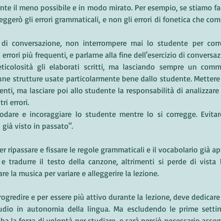
nte il meno possibile e in modo mirato. Per esempio, se stiamo fa
eggerò gli errori grammaticali, e non gli errori di fonetica che co
 di conversazione, non interrompere mai lo studente per corre
errori più frequenti, e parlarne alla fine dell'esercizio di conversaz
icolosità gli elaborati scritti, ma lasciando sempre un comm
ne strutture usate particolarmente bene dallo studente. Mettere 
renti, ma lasciare poi allo studente la responsabilità di analizzare 
ri errori.
lodare e incoraggiare lo studente mentre lo si corregge. Evitare
già visto in passato".
r ripassare e fissare le regole grammaticali e il vocabolario già a
 tradurre il testo della canzone, altrimenti si perde di vista l'o
re la musica per variare e alleggerire la lezione.
studio in autonomia della lingua. Ma escludendo le prime settim
a la forza di volontà per studiare, e sarà perciò necessario asseg