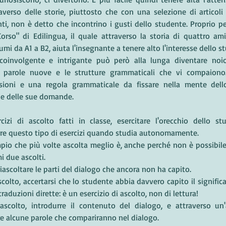
averso delle storie, piuttosto che con una selezione di articoli
ti, non è detto che incontrino i gusti dello studente. Proprio pe
rso" di Edilingua, il quale attraverso la storia di quattro amic
lumi da A1 a B2, aiuta l'insegnante a tenere alto l'interesse dello s
coinvolgente e intrigante può però alla lunga diventare noios
e parole nuove e le strutture grammaticali che vi compaiono. 
ioni e una regola grammaticale da fissare nella mente dello
ne delle sue domande.
rcizi di ascolto fatti in classe, esercitare l'orecchio dello s
are questo tipo di esercizi quando studia autonomamente. 
pio che più volte ascolta meglio è, anche perché non è possibile 
i due ascolti.
riascoltare le parti del dialogo che ancora non ha capito.
ascolto, accertarsi che lo studente abbia davvero capito il signifi
raduzioni dirette: è un esercizio di ascolto, non di lettura!
'ascolto, introdurre il contenuto del dialogo, e attraverso un'a
e alcune parole che compariranno nel dialogo.