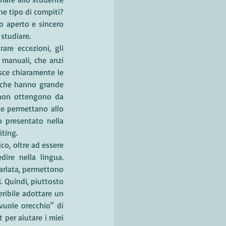
he tipo di compiti? 
 aperto e sincero 
studiare. 
re eccezioni, gli 
manuali, che anzi 
ce chiaramente le 
i che hanno grande 
 non ottengono da 
ne permettano allo 
o presentato nella 
iting. 
ico, oltre ad essere 
ire nella lingua. 
arlata, permettono 
 Quindi, piuttosto 
ribile adottare un 
vuole orecchio" di 
per aiutare i miei 