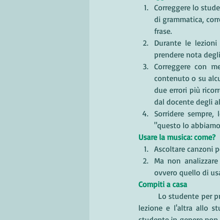
Correggere lo stude
di grammatica, corr
frase. 
Durante le lezioni
prendere nota degli 
Correggere con met
contenuto o su alcu
due errori più ricor
dal docente degli alt
Sorridere sempre, 
"questo lo abbiamo 
Usare la musica: come?
Ascoltare canzoni pe
Ma non analizzare e
ovvero quello di usa
Compiti a casa
	Lo studente per progredire e per essere più attivo durante la lezione, deve dedicare del tempo tra una 
lezione e l'altra allo 
studente in genere non h