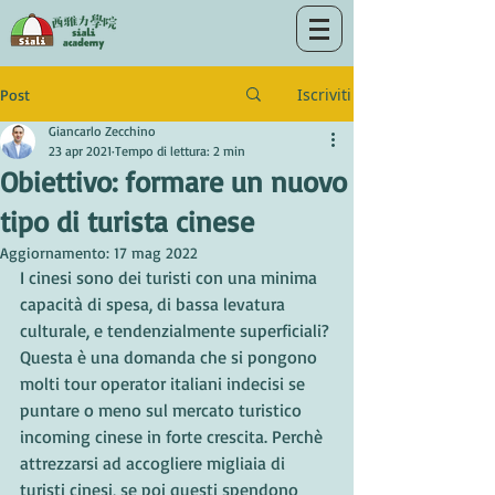
Iscriviti
Post
Giancarlo Zecchino
23 apr 2021
Tempo di lettura: 2 min
Obiettivo: formare un nuovo
tipo di turista cinese
Aggiornamento:
17 mag 2022
I cinesi sono dei turisti con una minima 
capacità di spesa, di bassa levatura 
culturale, e tendenzialmente superficiali? 
Questa è una domanda che si pongono 
molti tour operator italiani indecisi se 
puntare o meno sul mercato turistico 
incoming cinese in forte crescita. Perchè 
attrezzarsi ad accogliere migliaia di 
turisti cinesi, se poi questi spendono 