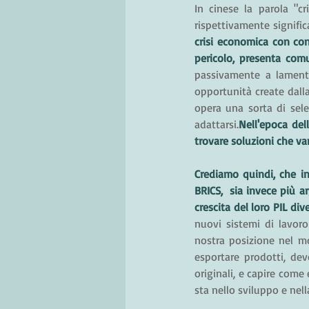
In cinese la parola "c
rispettivamente signific
crisi economica con con
pericolo, presenta comu
passivamente a lamentar
opportunità create dalla
opera una sorta di sele
adattarsi.
Nell'epoca del
trovare soluzioni che va
Crediamo quindi, che in
BRICS,  sia invece più a
crescita del loro PIL div
nuovi sistemi di lavoro
nostra posizione nel m
esportare prodotti, dev
originali, e capire come
sta nello sviluppo e ne