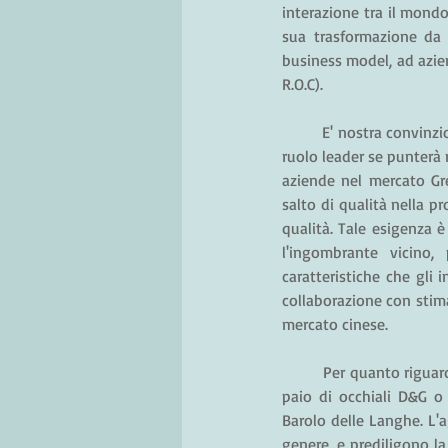
interazione tra il mondo 
sua trasformazione da 
business model, ad azie
R.O.C).
E' nostra convinzio
ruolo leader se punterà 
aziende nel mercato Gre
salto di qualità nella p
qualità. Tale esigenza 
l'ingombrante vicino,
caratteristiche che gli 
collaborazione con stima
mercato cinese.
Per quanto riguard
paio di occhiali D&G o 
Barolo delle Langhe. L'a
genere, e prediligono la