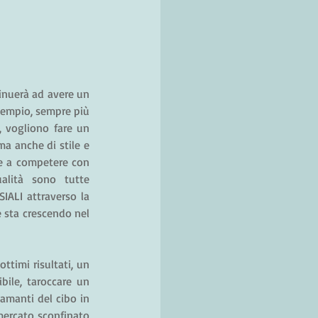
tinuerà ad avere un 
sempio, sempre più 
 vogliono fare un 
a anche di stile e 
e a competere con 
alità sono tutte 
IALI attraverso la 
 sta crescendo nel 
ttimi risultati, un 
ile, taroccare un 
amanti del cibo in 
mercato sconfinato 