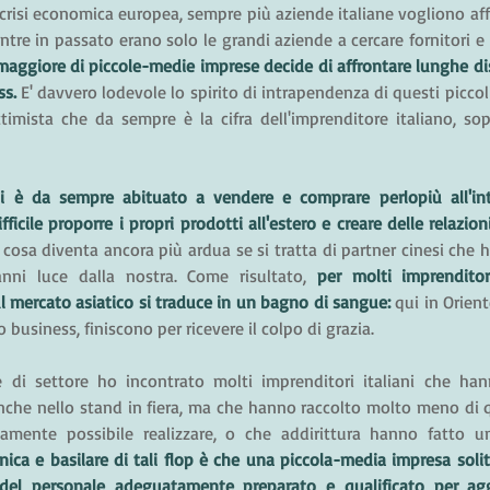
 crisi economica europea, sempre più aziende italiane vogliono affa
ggiore di piccole-medie imprese decide di affrontare lunghe dis
s. 
E' davvero lodevole lo spirito di intrapendenza di questi piccol
timista che da sempre è la cifra dell'imprenditore italiano, sop
i è da sempre abituato a vendere e comprare perlopiù all'int
ficile proporre i propri prodotti all'estero e creare delle relazion
 cosa diventa ancora più ardua se si tratta di partner cinesi che 
nni luce dalla nostra. Come risultato, 
per molti imprenditor
sul mercato asiatico si traduce in un bagno di sangue: 
qui in Orient
o business, finiscono per ricevere il colpo di grazia.
e di settore ho incontrato molti imprenditori italiani che hann
 anche nello stand in fiera, ma che hanno raccolto molto meno di
amente possibile realizzare, o che addirittura hanno fatto u
nica e basilare di tali flop è che una piccola-media impresa solit
del personale adeguatamente preparato e qualificato per aggr