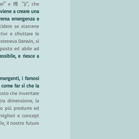
ei" e 機 "ji", che 
viene a creare una 
strema emergenza e 
idere se starcene 
vi e sfruttare le 
steneva Darwin, si 
posto ed abile ad 
sibile, e riesce a 
ergenti, i famosi 
come far sì che la 
osto che inventare 
ra dimensione, la 
o più produrre ed 
igliori e concept 
, il nostro futuro 