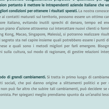
sion pertanto è mettere le intrapendenti aziende italiane che vo
iori condizioni per ottenere i risultati sperati. 
La nostra conoscen
e ai contatti maturati sul territorio, possono essere un ottimo cana
itore italiano, evitando inutili sprechi di denaro, tempo ed ene
n piano d'azione attraverso cui intercettare nuovi clienti o fornit
g Kong, Macao, Singapore, Malesia), si potranno realizzare risul
egreto sta nel capire insieme quali potrebbero essere i punti di 
ese e quali sono i metodi migliori per farli emergere. Bisogna
i sulla cultura, sul modo di ragionare, di gestire relazioni interp
odo di grandi cambiamenti. 
Si tratta in primo luogo di cambiame
 sociali, che poi danno origine a slittamenti politici e per ul
non può far altro che subire tali cambiamenti, può decidere se e
onista. Per spiegarci meglio prendiamo spunto da un'analisi lessi