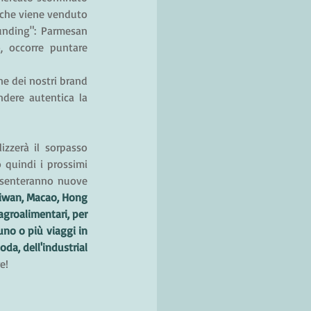
 che viene venduto 
ounding": Parmesan 
, occorre puntare 
ne dei nostri brand 
ndere autentica la 
izzerà il sorpasso 
 quindi i prossimi 
resenteranno nuove 
aiwan, Macao, Hong 
groalimentari, per 
uno o più viaggi in 
da, dell'industrial 
!​