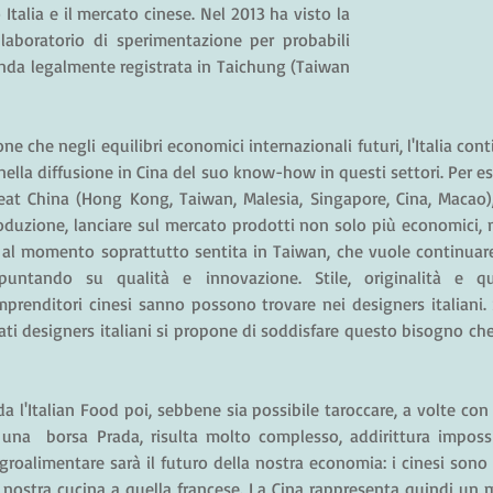
Italia e il mercato cinese. Nel 2013 ha visto la 
laboratorio di sperimentazione per probabili 
nda legalmente registrata in Taichung (Taiwan 
ne che negli equilibri economici internazionali futuri, l'Italia con
nella diffusione in Cina del suo know-how in questi settori. Per e
at China (Hong Kong, Taiwan, Malesia, Singapore, Cina, Macao),
roduzione, lanciare sul mercato prodotti non solo più economici, m
è al momento soprattutto sentita in Taiwan, che vuole continuar
 puntando su qualità e innovazione. Stile, originalità e qu
imprenditori cinesi sanno possono trovare nei designers italiani. S
ti designers italiani si propone di soddisfare questo bisogno che
a l'Italian Food poi, sebbene sia possibile taroccare, a volte con o
una  borsa Prada, risulta molto complesso, addirittura impossib
groalimentare sarà il futuro della nostra economia: i cinesi sono 
 nostra cucina a quella francese. La Cina rappresenta quindi un 