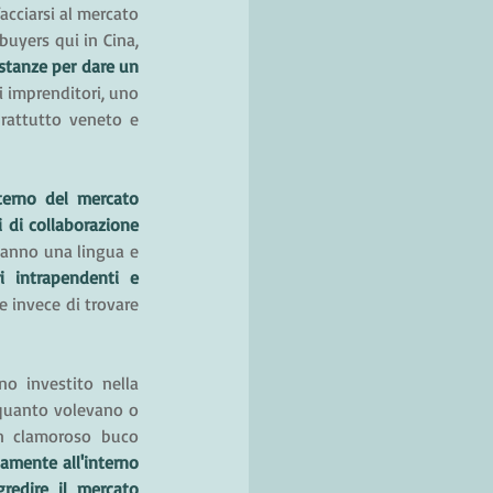
cciarsi al mercato 
del Sud-Est Asiatico. Mentre in passato erano solo le grandi aziende a cercare fornitori e buyers qui in Cina, 
tanze per dare un 
i imprenditori, uno 
rattutto veneto e 
erno del mercato 
i di collaborazione 
hanno una lingua e 
i intrapendenti e 
e invece di trovare 
o investito nella 
 quanto volevano o 
n clamoroso buco 
amente all'interno 
edire il mercato 