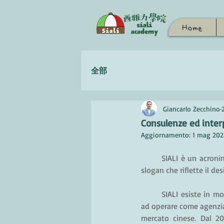
Home
全部
Giancarlo Zecchino
Consulenze ed inter
Aggiornamento:
1 mag 202
SIALI è un acronim
slogan che riflette il desi
SIALI esiste in mo
ad operare come agenzia 
mercato cinese. Dal 20