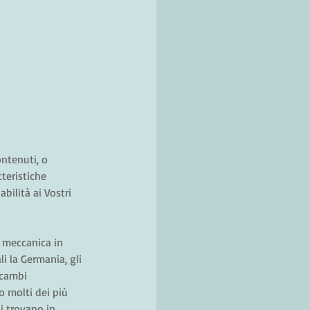
ntenuti, o 
teristiche 
bilità ai Vostri 
a meccanica in 
li la Germania, gli 
scambi 
o molti dei più 
i trovano in 