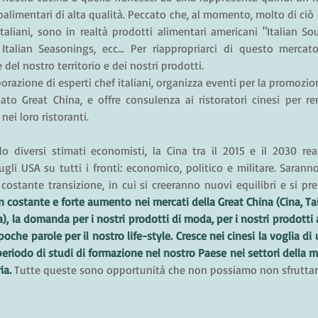
roalimentari di alta qualità. Peccato che, al momento, molto di ciò
taliani, sono in realtà prodotti alimentari americani "Italian S
 Italian Seasonings, ecc... Per riappropriarci di questo mercato
 del nostro territorio e dei nostri prodotti. 
borazione di esperti chef italiani, organizza eventi per la promozio
ato Great China, e offre consulenza ai ristoratori cinesi per re
nei loro ristoranti.
o diversi stimati economisti, la Cina tra il 2015 e il 2030 real
gli USA su tutti i fronti: economico, politico e militare. Saranno
costante transizione, in cui si creeranno nuovi equilibri e si p
n costante e forte aumento nei mercati della Great China (Cina, T
), la domanda per i nostri prodotti di moda, per i nostri prodotti a
 poche parole per il nostro life-style. Cresce nei cinesi la voglia di 
n periodo di studi di formazione nel nostro Paese nei settori della mo
ia.
 Tutte queste sono opportunità che non possiamo non sfruttare