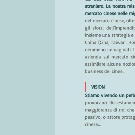
straniero. La nostra mis
mercato cinese nelle migl
del mercato cinese, oltr
gli sforzi dell'imprend
insieme una strategia e u
China (Cina, Taiwan, Hon
nemmeno immaginati. Il s
azienda sul mercato cin
assimilare alcune nozion
business dei cinesi.
VISION
Stiamo vivendo un peri
provocano dissestamenti
maggioranza di noi che 
passivo, o attore protag
cinese...