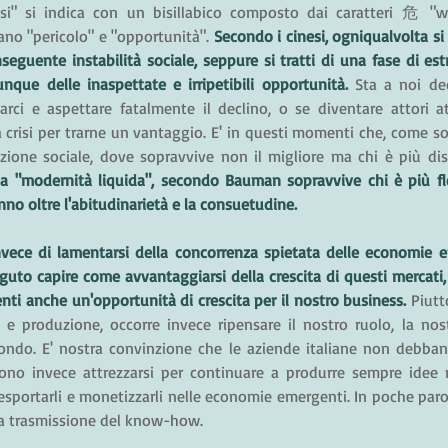
risi" si indica con un bisillabico composto dai caratteri 危 "w
ano "pericolo" e "opportunità".
 Secondo i cinesi, ogniqualvolta si 
seguente instabilità sociale, seppure si tratti di una fase di e
nque delle inaspettate e irripetibili opportunità. 
Sta a noi dec
ci e aspettare fatalmente il declino, o se diventare attori atti
 crisi per trarne un vantaggio. E' in questi momenti che, come so
zione sociale, dove sopravvive non il migliore ma chi è più dis
la "modernità liquida", secondo Bauman sopravvive chi è più fles
nno oltre l'abitudinarietà e la consuetudine.
vece di lamentarsi della concorrenza spietata delle economie em
rguto capire come avvantaggiarsi della crescita di questi mercati, 
enti anche un'opportunità di crescita per il nostro business. 
Piutt
 e produzione, occorre invece ripensare il nostro ruolo, la nost
ondo. E' nostra convinzione che le aziende italiane non debban
ono invece attrezzarsi per continuare a produrre sempre idee m
 esportarli e monetizzarli nelle economie emergenti. In poche parole
lla trasmissione del know-how.