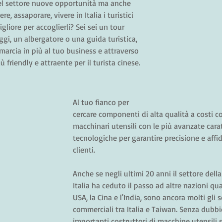
nel settore nuove opportunità ma anche 
e, assaporare, vivere in Italia i turistici 
gliore per accoglierli? Sei sei un tour 
ggi, un albergatore o una guida turistica, 
marcia in più al tuo business e attraverso 
iù friendly e attraente per il turista cinese.
Al tuo fianco per 
cercare componenti di alta qualità a costi co
macchinari utensili con le più avanzate carat
tecnologiche per garantire precisione e affida
clienti.
Anche se negli ultimi 20 anni il settore dell
Italia ha ceduto il passo ad altre nazioni qua
USA, la Cina e l'India, sono ancora molti gli 
commerciali tra Italia e Taiwan. Senza dubbi
importanti costruttori di macchine utensili s