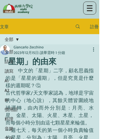
註冊
文章
全部
Giancarlo Zecchino
全部
2023年12月15日
讀畢需時 1 分鐘
「星期」的由來
語法
	中文的「星期」二字，顧名思義指
讀寫
的是「星星的週期」，但是究竟是什麼
A1
樣的週期呢？🤔
A2
古代哲學家/天文學家認為，地球是宇宙
B1
的中心（地心說），其餘天體皆圍繞地
球運轉，由內而外分別是：月亮、水
慣用語
星、金星、太陽、火星、木星、土星，
料理
而每個小時分別由這七顆星星來輪值。
音樂
一週七天，每天的第一個小時負責輪值
的星星，分別為：太陽、月亮、火星、
文化