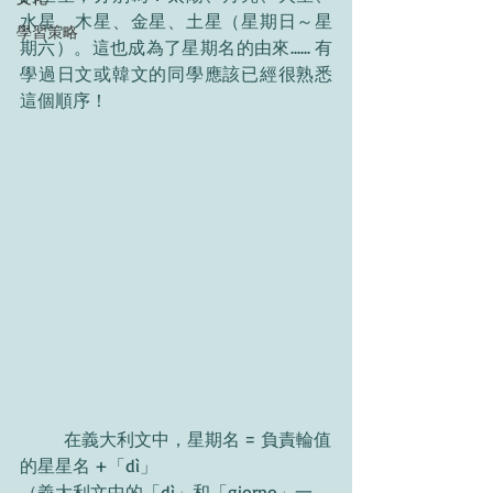
水星、木星、金星、土星（星期日～星
學習策略
期六）。這也成為了星期名的由來...... 有
學過日文或韓文的同學應該已經很熟悉
這個順序！
	在義大利文中，星期名 = 負責輪值
的星星名 +「dì」
（義大利文中的「dì」和「giorno」一