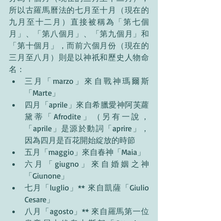
所以古羅馬曆法的七月至十月（現在的
九月至十二月）直接被稱為「第七個
月」、「第八個月」、「第九個月」和
「第十個月」，而前六個月份（現在的
三月至八月）則是以神祇和歷史人物命
名：
三月「marzo」來自戰神瑪爾斯
「Marte」
四月「aprile」來自希臘愛神阿芙蘿
黛蒂「Afrodite」（另有一說，
「aprile」是源於動詞「aprire」，
因為四月是百花開始綻放的時節
五月「maggio」來自春神「Maia」
六月「giugno」來自婚姻之神
「Giunone」
七月「luglio」** 來自凱薩「Giulio 
Cesare」
八月「agosto」** 來自羅馬第一位