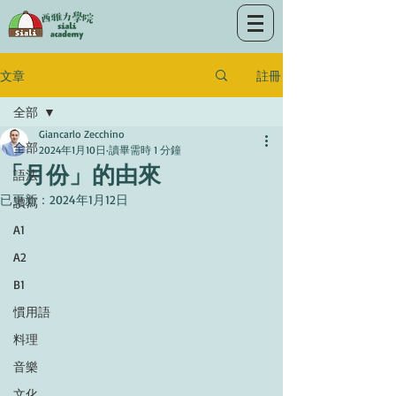
註冊
文章
全部
Giancarlo Zecchino
全部
2024年1月10日
讀畢需時 1 分鐘
「月份」的由來
語法
已更新：
2024年1月12日
讀寫
A1
A2
B1
慣用語
料理
音樂
文化