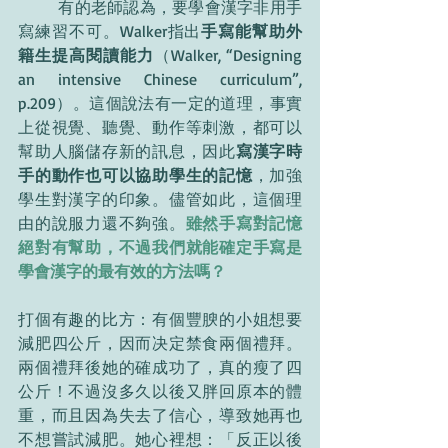
	有的老師認為，要學會漢字非用手
寫練習不可。Walker指出
手寫能幫助外
籍生提高閱讀能力
（Walker, “Designing 
an intensive Chinese curriculum”, 
p.209）。這個說法有一定的道理，事實
上從視覺、聽覺、動作等刺激，都可以
幫助人腦儲存新的訊息，因此
寫漢字時
手的動作也可以協助學生的記憶
，加強
學生對漢字的印象。儘管如此，這個理
由的說服力還不夠強。
雖然手寫對記憶
絕對有幫助，不過我們就能確定手寫是
學會漢字的最有效的方法嗎？
打個有趣的比方：有個豐腴的小姐想要
減肥四公斤，因而决定禁食兩個禮拜。
兩個禮拜後她的確成功了，真的瘦了四
公斤！不過沒多久以後又胖回原本的體
重，而且因為失去了信心，導致她再也
不想嘗試減肥。她心裡想：「反正以後