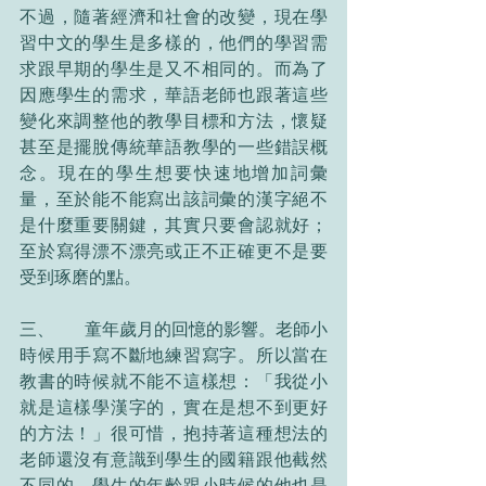
不過，隨著經濟和社會的改變，現在學
習中文的學生是多樣的，他們的學習需
求跟早期的學生是又不相同的。而為了
因應學生的需求，華語老師也跟著這些
變化來調整他的教學目標和方法，懷疑
甚至是擺脫傳統華語教學的一些錯誤概
念。現在的學生想要快速地增加詞彙
量，至於能不能寫出該詞彙的漢字絕不
是什麼重要關鍵，其實只要會認就好；
至於寫得漂不漂亮或正不正確更不是要
受到琢磨的點。
三、       童年歲月的回憶的影響。老師小
時候用手寫不斷地練習寫字。所以當在
教書的時候就不能不這樣想：「我從小
就是這樣學漢字的，實在是想不到更好
的方法！」很可惜，抱持著這種想法的
老師還沒有意識到學生的國籍跟他截然
不同的、學生的年齡跟小時候的他也是