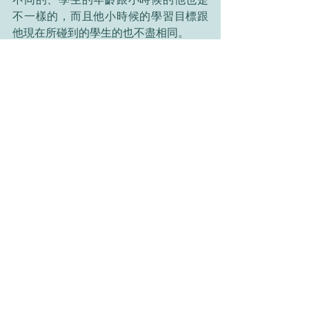
不一樣的，而且他小時候的學習目標跟
他現在所碰到的學生的也不盡相同。
	筆者認為，學習漢語好比很長久又
辛苦的賽程。
若想要學生跑得很快、輕
鬆地到達終點，老師就不應該叫他們負
起不必要的負擔，例如練習寫漢字。
文化
最新文章
查看全部