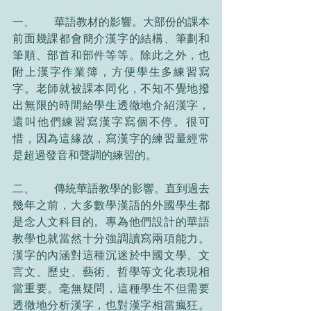
一、       華語教材的影響。大部份的課本
前面幾課都會簡介漢字的結構、筆劃和
筆順、部首和部件等等。除此之外，也
附上漢字作業簿，方便學生多練習寫
字。老師就被課本同化，不知不覺地撥
出無限的時間給學生透徹地介紹漢字，
還叫他們練習寫漢字寫個不停。很可
惜，因為這緣故，寫漢字的練習量經常
是超過發音和聲調的練習的。
二、       傳統華語教學的影響。直到過去
幾年之前，大多數學漢語的外國學生都
是念人文科目的。專為他們設計的華語
教學也就當然十分強調讀寫兩項能力。
漢字的內涵對這種沉迷於中國文學、文
言文、歷史、藝術、哲學等文化表現相
當重要。毫無疑問，這種學生不但需要
透徹地分析漢字，也對漢字相當瘋狂。