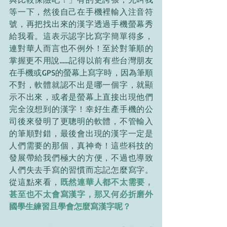
等一下，然後自己在手機裡輸入注音符
號，再把找出來的漢字透過手機螢幕秀
給我看。這表示認字比寫字簡單得多，
連對華人而言也不例外！至於對筆順的
掌握更不用說…...記得以前有些台灣朋友
在手機或GPS的螢幕上寫字時，因為筆順
不對，軟體就認不出是哪一個字，就顯
示不出來，或者是螢幕上直接出現他們
完全沒想到的漢字！幸好生產手機的公
司後來發明了更聰明的軟體，不管輸入
的筆順對錯，最後會出現的漢字一定是
人們需要的那個，真神奇！這些科技的
發展帶給我們極大的方便，不過也導致
人們失去手寫的習慣而忘記怎麼寫字。
從這點來看，
既然連華人都不太需要，
甚至也不太會寫漢字，那又何必折磨外
國學生練習且學會怎麼寫漢字呢？