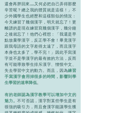
還會再胖回來……又何必把自己弄得那麼
辛苦呢？總之我的體質就是這樣！」不
少外國學生也經歷和這樣類似的情況：
今天練習了幾個漢字，明天就忘了！更
離譜的是現在練習寫幾個漢字，幾分鐘
之後就忘了！他們心裡想：「我還是早
點放棄學漢字，反正學不會！畢竟漢字
跟我母語的文字差得太遠了，而且漢字
本身也太多了，學不完！」因此手寫漢
字並不是學漢字的最有效的方法，反而
有可能導致學生排斥漢字、憎恨中文、
失去學習中文的動力。而且，因為
練習
手寫漢字會用掉很多的時間，影響到學
生學習的速率降低
。
有的老師認為漢字教學可以增加中文的
魅力。
不可否認，漢字對某些學生是有
很強的吸引力，而且會漢字能讓學生獲
得某種程度的成就感。雖然如此，漢字