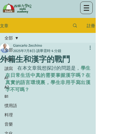
註冊
文章
全部
Giancarlo Zecchino
全部
2025年7月8日
讀畢需時 4 分鐘
外籍生和漢字的戰鬥
語法
	在本文章我想探討的問題是，
學生
讀寫
在日常生活中真的需要掌握漢字嗎？在
A1
真實的語言環境裏，學生非用手寫出漢
A2
字不可嗎？
B1
慣用語
料理
音樂
文化