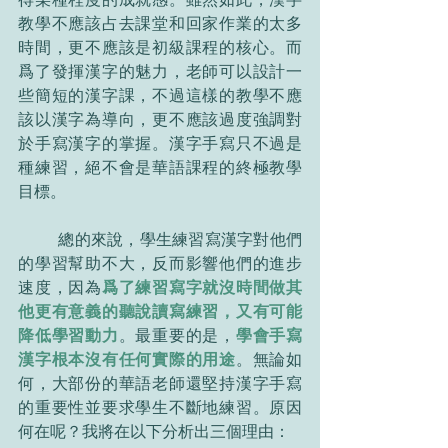
教學不應該占去課堂和回家作業的太多
時間，更不應該是初級課程的核心。而
爲了發揮漢字的魅力，老師可以設計一
些簡短的漢字課，不過這樣的教學不應
該以漢字為導向，更不應該過度強調對
於手寫漢字的掌握。漢字手寫只不過是
種練習，絕不會是華語課程的終極教學
目標。
	總的來說，學生練習寫漢字對他們
的學習幫助不大，反而影響他們的進步
速度，因為
爲了練習寫字就沒時間做其
他更有意義的聽說讀寫練習，又有可能
降低學習動力
。最重要的是，
學會手寫
漢字根本沒有任何實際的用途
。無論如
何，大部份的華語老師還堅持漢字手寫
的重要性並要求學生不斷地練習。原因
何在呢？我將在以下分析出三個理由：