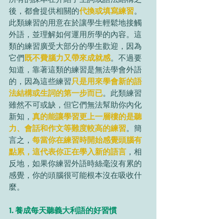
後，都會提供相關的
代換或填寫練習
。
此類練習的用意在於讓學生輕鬆地接觸
外語，並理解如何運用所學的內容。這
類的練習廣受大部分的學生歡迎，因為
它們
既不費腦力又帶來成就感
。不過要
知道，靠著這類的練習是無法學會外語
的，因為這些練習
只是用來學會新的語
法結構或生詞的第一步而已
。此類練習
雖然不可或缺，但它們無法幫助你內化
新知，
真的能讓學習更上一層樓的是聽
力、會話和作文等難度較高的練習
。簡
言之，
每當你在練習時開始感覺頭腦有
點累，這代表你正在學入新的語言
，相
反地，如果你練習外語時絲毫沒有累的
感覺，你的頭腦很可能根本沒在吸收什
麼。
1. 養成每天聽義大利語的好習慣