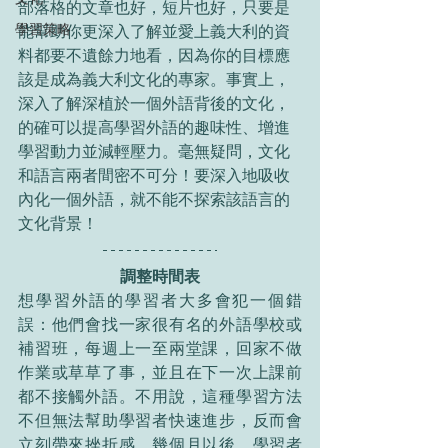
部落格的文章也好，短片也好，只要是
學習策略
能幫助你更深入了解並愛上義大利的資
料都要不遺餘力地看，因為你的目標應
該是成為義大利文化的專家。事實上，
深入了解深植於一個外語背後的文化，
的確可以提高學習外語的趣味性、增進
學習動力並減輕壓力。毫無疑問，文化
和語言兩者間密不可分！要深入地吸收
內化一個外語，就不能不探索該語言的
文化背景！
調整時間表
想學習外語的學習者大多會犯一個錯
誤：他們會找一家很有名的外語學校或
補習班，每週上一至兩堂課，回家不做
作業或草草了事，並且在下一次上課前
都不接觸外語。不用說，這種學習方法
不但無法幫助學習者快速進步，反而會
立刻帶來挫折感，幾個月以後，學習者