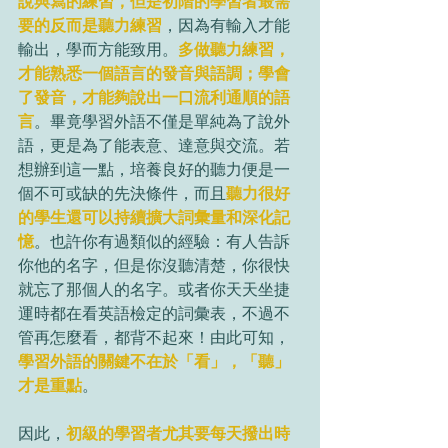
說與寫的練習，但是初階的學習者最需
要的反而是聽力練習
，因為有輸入才能
輸出，學而方能致用。
多做聽力練習，
才能熟悉一個語言的發音與語調；學會
了發音，才能夠說出一口流利通順的語
言
。畢竟學習外語不僅是單純為了說外
語，更是為了能表意、達意與交流。若
想辦到這一點，培養良好的聽力便是一
個不可或缺的先決條件，而且
聽力很好
的學生還可以持續擴大詞彙量和深化記
憶
。也許你有過類似的經驗：有人告訴
你他的名字，但是你沒聽清楚，你很快
就忘了那個人的名字。或者你天天坐捷
運時都在看英語檢定的詞彙表，不過不
管再怎麼看，都背不起來！由此可知，
學習外語的關鍵不在於「看」，「聽」
才是重點
。
因此，
初級的學習者尤其要每天撥出時