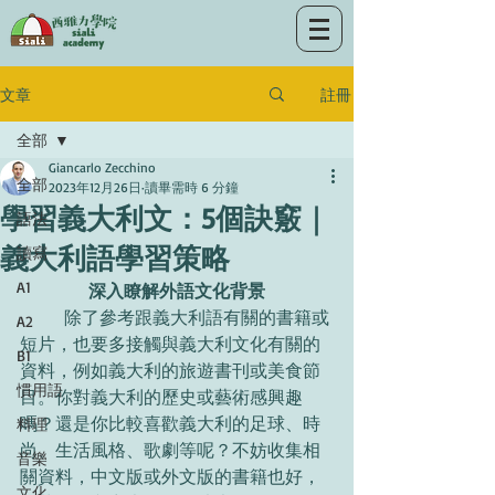
註冊
文章
全部
Giancarlo Zecchino
全部
2023年12月26日
讀畢需時 6 分鐘
學習義大利文：5個訣竅｜
語法
義大利語學習策略
讀寫
A1
深入瞭解外語文化背景
除了參考跟義大利語有關的書籍或
A2
短片，也要多接觸與義大利文化有關的
B1
資料，例如義大利的旅遊書刊或美食節
慣用語
目。你對義大利的歷史或藝術感興趣
嗎？還是你比較喜歡義大利的足球、時
料理
尚、生活風格、歌劇等呢？不妨收集相
音樂
關資料，中文版或外文版的書籍也好，
文化