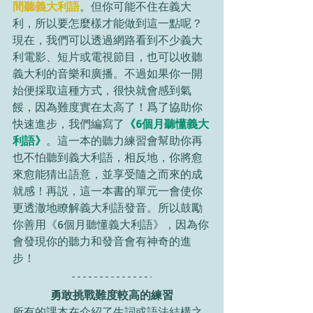
間聽義大利語
。但你可能不住在義大
利，所以要怎麼樣才能做到這一點呢？
現在，我們可以透過網路看到不少義大
利電影、短片或電視節目，也可以收聽
義大利的音樂和廣播。不過如果你一開
始便採取這種方式，很快就會感到氣
餒，因為難度實在太高了！爲了協助你
快速進步，我們編寫了
《6個月聽懂義大
利語》
。這一本的聽力練習會幫助你再
也不怕聽到義大利語，相反地，你將愈
來愈能猜出語意，並享受隨之而來的成
就感！再説，這一本書的單元一會使你
更透澈地瞭解義大利語發音。所以鼓勵
你善用《6個月聽懂義大利語》，因為你
會發現你的聽力和發音會有神奇的進
步！
勇敢挑戰難度較高的練習
所有的課本在介紹了生詞或語法結構之