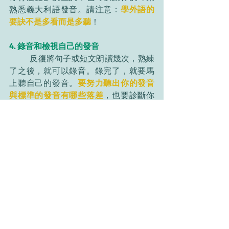
熟悉義大利語發音。請注意：
學外語的
要訣不是多看而是多聽
！
4. 錄音和檢視自己的發音
	反復將句子或短文朗讀幾次，熟練
了之後，就可以錄音。錄完了，就要馬
上聽自己的發音。
要努力聽出你的發音
與標準的發音有哪些落差
，也要診斷你
最常說錯的發音有哪些，並針對這些音
素繼續練習。
容忍原則
學習外語時難免會遇到看不懂或者聽不
懂的時候。比如說，做聽力練習時，可
能有百分之四十以上的詞彙都聽不懂。
這時候，與其執著於聽不懂的部分，不
如運用容忍原則，
坦然接受總是會有些
你聽不懂的地方，然後把注意力集中在