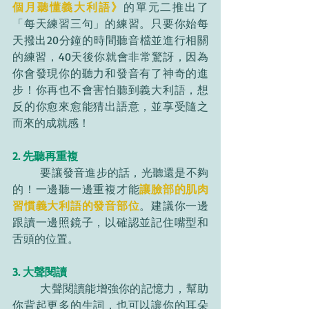
個月聽懂義大利語》
的單元二推出了
「每天練習三句」的練習。只要你始每
天撥出20分鐘的時間聽音檔並進行相關
的練習，40天後你就會非常驚訝，因為
你會發現你的聽力和發音有了神奇的進
步！你再也不會害怕聽到義大利語，想
反的你愈來愈能猜出語意，並享受隨之
而來的成就感！
2. 先聽再重複
	要讓發音進步的話，光聽還是不夠
的！一邊聽一邊重複才能
讓臉部的肌肉
習慣義大利語的發音部位
。建議你一邊
跟讀一邊照鏡子，以確認並記住嘴型和
舌頭的位置。
3. 大聲閱讀
	大聲閱讀能增強你的記憶力，幫助
你背起更多的生詞，也可以讓你的耳朵