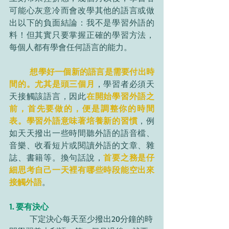
可能心灰意冷而會改學其他的語言或做
出以下的負面結論：我不是學習外語的
料！但其實只要掌握正確的學習方法，
每個人都有學會任何語言的能力。
想學好一個新的語言是需要付出時
間的。尤其是頭三個月
，學習者必須天
天接觸該語言，因此
在開始學習外語之
前，首先要做的，便是調整你的時間
表。學習外語意味著培養新的習慣
，例
如天天撥出一些時間聽外語的語音檔、
音樂、收看短片或閱讀外語的文章、雜
誌、書籍等。換句話說，
首要之務是仔
細思考自己一天裡有哪些時段能空出來
接觸外語
。  
1. 要有決心
	下定決心每天至少撥出20分鐘的時