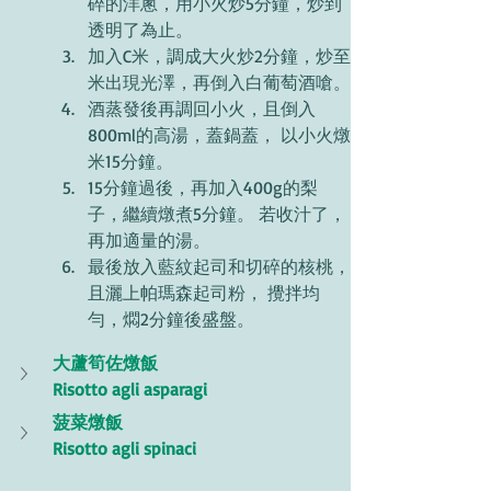
碎的洋蔥，用小火炒5分鐘，炒到 
透明了為止。 
加入C米，調成大火炒2分鐘，炒至
米出現光澤，再倒入白葡萄酒嗆。
酒蒸發後再調回小火，且倒入
800ml的高湯，蓋鍋蓋， 以小火燉
米15分鐘。
15分鐘過後，再加入400g的梨
子，繼續燉煮5分鐘。 若收汁了，
再加適量的湯。
最後放入藍紋起司和切碎的核桃，
且灑上帕瑪森起司粉， 攪拌均
勻，燜2分鐘後盛盤。 
大蘆筍佐燉飯 
Risotto agli asparagi
菠菜燉飯 
Risotto agli spinaci