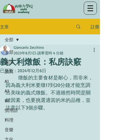
註冊
文章
全部
Giancarlo Zecchino
全部
2023年8月1日
讀畢需時 4 分鐘
義大利燉飯：私房訣竅
語法
已更新：
2024年12月6日
讀寫
	燉飯的主要食材是耐心，而非米，
A1
因為義大利米要燉17到20分鐘才能烹調
A2
出美味的義式燉飯。不過雖然時間是關
鍵因素，也要挑選適當的米的品種，並
B1
注意以下3個步驟。
慣用語
料理
音樂
文化