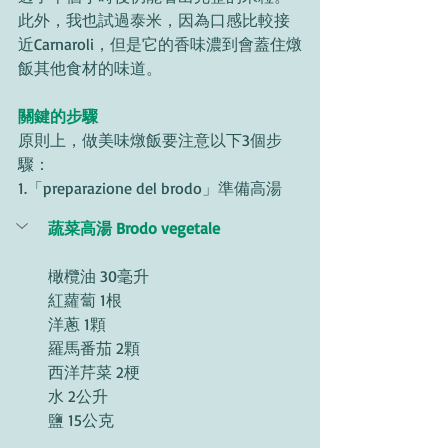
此外，我也試過泰米，因為口感比較接
近Carnaroli，但是它的香味濃到會蓋住燉
飯其他食材的味道。
關鍵的步驟
原則上，做美味燉飯要注意以下3個步
驟：
1.「preparazione del brodo」準備高湯
蔬菜高湯 Brodo vegetale
橄欖油 30毫升
紅蘿蔔 1根 
洋蔥 1顆 
羅馬番茄 2顆 
西洋芹菜 2梗 
水 2公升 
鹽 15公克 