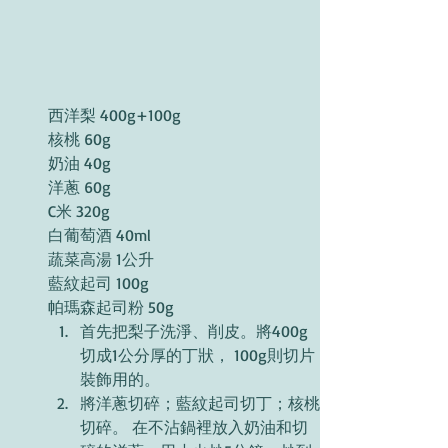
西洋梨 400g+100g 
核桃 60g 
奶油 40g 
洋蔥 60g 
C米 320g 
白葡萄酒 40ml 
蔬菜高湯 1公升 
藍紋起司 100g 
帕瑪森起司粉 50g 
首先把梨子洗淨、削皮。將400g
切成1公分厚的丁狀， 100g則切片
裝飾用的。
將洋蔥切碎；藍紋起司切丁；核桃
切碎。 在不沾鍋裡放入奶油和切