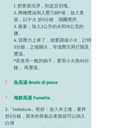
1. 把青菜洗淨，削皮且切塊。 
2. 將橄欖油倒入壓力鍋*後，放入青
菜，以中火 炒5分鐘，偶爾攪拌。
3. 接著，加入2公升的水和15公克的
鹽。 
4. 當壓力上來了，就要調成小火，計時
5分鐘，之後關火，等洩壓完再打開及
瀝湯。
*若使用一般的鍋子，要用小火熬45分
鐘， 再瀝湯。
魚高湯 Brodo di pesce
海鮮高湯 Fumetto
2.「tostatura」乾炒：放入米之後，要拌
炒2分鐘，當米的香氣出來後就可以倒入
白酒