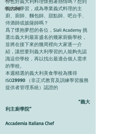
你也對義大利料理懷抱著熱情嗎？想到
義大利學習，成為專業義式料理的主
學習策略
廚、廚師、麵包師、甜點師、吧台手、
侍酒師或披薩師嗎？
爲了懷抱夢想的各位，Siali Academy 挑
選出義大利最富盛名的幾家廚藝學校，
並將在接下來的幾周裡向大家逐一介
紹，讓想要到義大利學習的人能夠先認
識這些學校，再以找出最適合個人需求
的學校。
本週精選的義大利美食學校為獲得 
ISO
29990
 （非正式教育及訓練學習服務
提供者管理系統）認證的
 “義大
利主廚學院” 
Accademia Italiana Chef