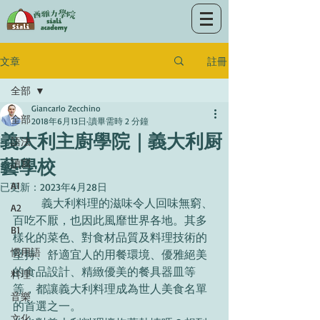
註冊
文章
全部
Giancarlo Zecchino
全部
2018年6月13日
讀畢需時 2 分鐘
義大利主廚學院｜義大利厨
語法
藝學校
讀寫
A1
已更新：
2023年4月28日
	義大利料理的滋味令人回味無窮、
A2
百吃不厭，也因此風靡世界各地。其多
B1
樣化的菜色、對食材品質及料理技術的
慣用語
堅持、舒適宜人的用餐環境、優雅絕美
的食品設計、精緻優美的餐具器皿等
料理
等，都讓義大利料理成為世人美食名單
音樂
的首選之一。
文化