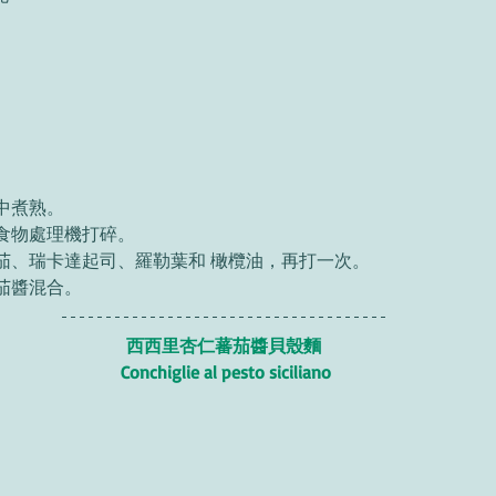
中煮熟。 
食物處理機打碎。 
茄、瑞卡達起司、羅勒葉和 橄欖油，再打一次。 
茄醬混合。 
西西里杏仁蕃茄醬貝殼麵 
Conchiglie al pesto siciliano