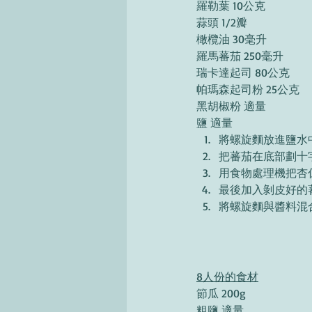
羅勒葉 10公克
蒜頭 1/2瓣
橄欖油 30毫升 
羅馬蕃茄 250毫升
瑞卡達起司 80公克 
帕瑪森起司粉 25公克 
黑胡椒粉 適量
鹽 適量
將螺旋麵放進鹽水
把蕃茄在底部劃十
用食物處理機把杏
最後加入剝皮好的
將螺旋麵與醬料混
8人份的食材
節瓜 200g 
粗鹽 適量 