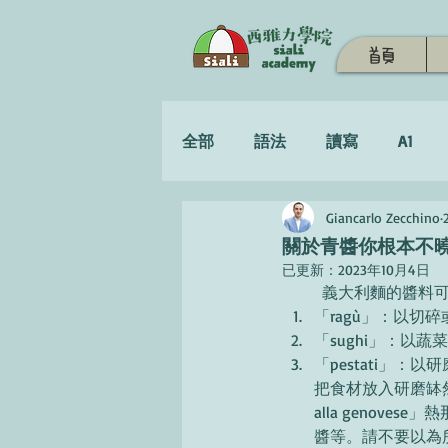
首頁
全部
語法
讀寫
A1
Giancarlo Zecchino
學習策略
關於青醬你根本不
已更新：
2023年10月4日
	義大利麵的醬料
「ragù」：以切
「sughi」：以
「pestati」：
把食材放入研磨缽然
alla genoves
醬等。請不要以為所有「