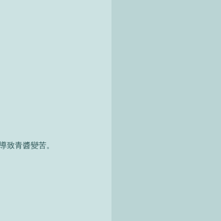
導致青醬變苦。 