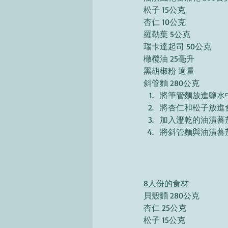
松子 15公克
杏仁 10公克
羅勒葉 5公克 
瑞卡達起司 50公克
橄欖油 25毫升 
黑胡椒粉 適量 
斜管麵 280公克 
將筆管麵放進鹽水
將杏仁和松子放進
加入瀝乾的油漬蕃
將斜管麵與油漬蕃
8人份的食材
貝殼麵 280公克
杏仁 25公克
松子 15公克