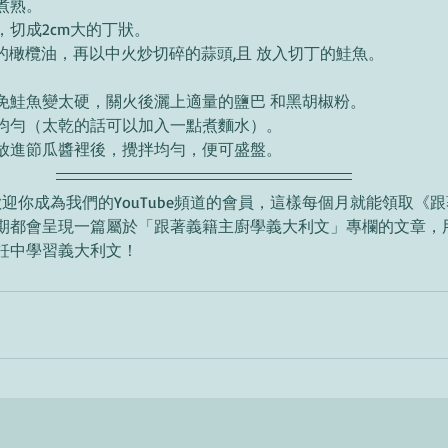
煮熟。 
切成2cm大的丁狀。 
l的橄欖油，再以中火炒切碎的蒜頭,且 放入切丁的鮭魚。 
免鮭魚變太硬，關火後灑上適量的鹽巴 和黑胡椒粉。 
均勻（太乾的話可以加入一點煮麵水）。 
放進節瓜醬裡後，攪拌均勻，便可盛盤。 
期都會呈現一篇屬於「跟著義籍主廚學義大利文」專欄的文章，
飪中學習義大利文！