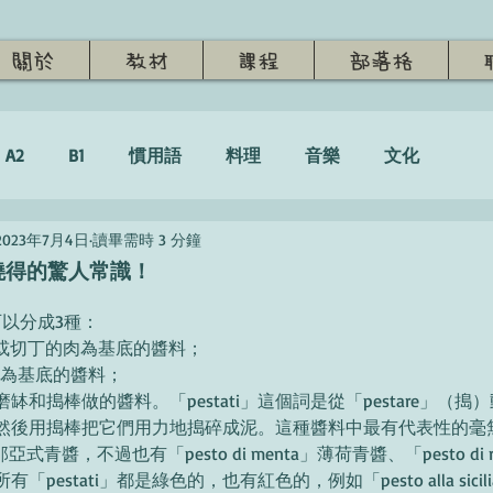
關於
教材
課程
部落格
A2
B1
慣用語
料理
音樂
文化
2023年7月4日
讀畢需時 3 分鐘
曉得的驚人常識！
可以分成3種：
碎或切丁的肉為基底的醬料；
蔬菜為基底的醬料；
以研磨缽和搗棒做的醬料。「pestati」這個詞是從「pestare」（
後用搗棒把它們用力地搗碎成泥。這種醬料中最有代表性的毫無疑問
e」熱那亞式青醬，不過也有「pesto di menta」薄荷青醬、「pesto di
pestati」都是綠色的，也有紅色的，例如「pesto alla sicili