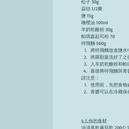
松子 30g
蒜頭 1/2瓣
鹽 15g
橄欖油 100ml 
羊奶乾酪粉 30g 
帕瑪森起司粉 70 
特飛麵 560g 
將特飛麵放進鹽水
將羅勒葉洗好了之
入羊奶乾酪粉和帕
最後將特飛麵與青
請注意：
使用前，先把食物
青醬可以在冷藏保
4人份的食材
油漬風乾蕃茄乾 200公克