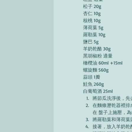
松子 20g
杏仁 10g
核桃 10g 
薄荷葉 5g 
羅勒葉 10g 
鹽巴 5g 
羊奶乾酪 30g 
黑胡椒粉 適量 
橄欖油 60ml +15ml 
螺旋麵 560g 
蒜頭 1瓣
鮭魚 260g 
白葡萄酒 25ml 
將節瓜洗淨後，先
在麵條瀝乾器裡排
在 盤子上施壓，
將羅勒葉和薄荷葉與
接著，放入羊奶乾