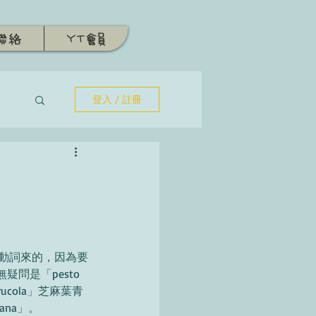
聯絡
YT會員
登入 / 註冊
搗）動詞來的，因為要
是「pesto 
 rucola」芝麻葉青
ana」。