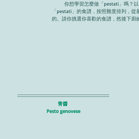
	你想學習怎麼做「pestati」嗎？以下4個都是
「pestati」的食譜，按照難度排列，
的。請你挑選你喜歡的食譜，然後下廚
青醬 
Pesto genovese