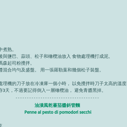
中煮熟。 
後與鹽巴、蒜頭、松子和橄欖油放入 食物處理機打成泥。 
瑪森起司粉攪拌。 
醬混合均勻及盛盤。 用一張羅勒葉和幾個松子裝盤。 
處理機的刀子放在冷凍庫一個小時， 以免攪拌時刀子太高的溫度
存3天，不過要記得倒入一層橄欖油， 避免青醬黑掉。 
油漬風乾蕃茄醬斜管麵 
Penne al pesto di pomodori secchi
 