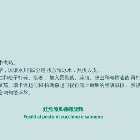
中煮熟。 
字，以滾水川湯2分鐘 後放進冰水，然後去皮。 
仁和松子打碎。接著， 加入羅勒葉、蒜頭、鹽巴和橄欖油後 再打
蕃茄、瑞卡達起司和 帕瑪森起司後再灑上適量的黑胡椒粉， 然後
合均勻後盛盤。 
鮭魚節瓜醬螺旋麵 
Fusilli al pesto di zucchine e salmone 