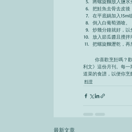
將螺旋麵放入鹽水
把鮭魚去骨去皮後，
在平底鍋加入15m
倒入白葡萄酒嗆。 
炒幾分鐘就好，以
放入節瓜醬且攪拌
把螺旋麵瀝乾，再
	你喜歡烹飪嗎？歡迎你成為我們的YouTube頻道的會員，這樣每個月就能領取《跟著義籍老師學義大
利文》這份月刊。每一
道菜的食譜，以便你烹
料理
最新文章