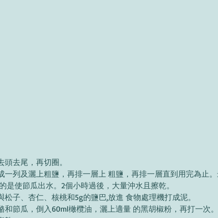
去頭去尾，再切圈。 
成一列及灑上粗鹽，再排一層上 粗鹽，再排一層直到用完為止
為的是使節瓜出水。2個小時過後，大量沖水且擦乾。 
松子、杏仁、核桃和5g的鹽巴,放進 食物處理機打成泥。 
酪和節瓜，倒入60ml橄欖油，灑上適量 的黑胡椒粉，再打一次