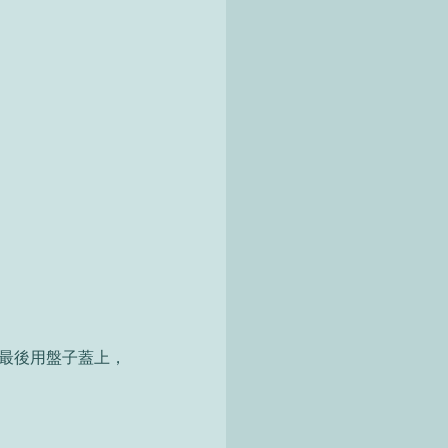
。最後用盤子蓋上，
。