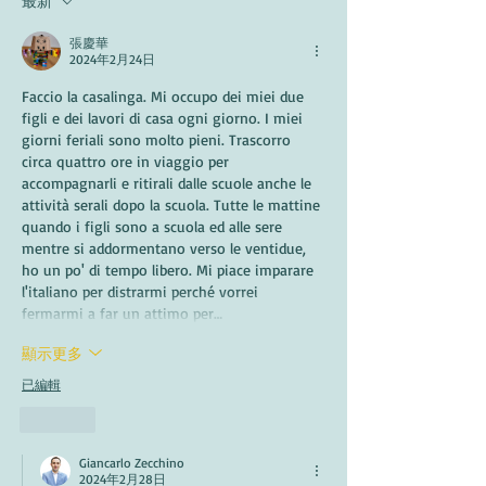
最新
張慶華
2024年2月24日
Faccio la casalinga. Mi occupo dei miei due 
figli e dei lavori di casa ogni giorno. I miei 
giorni feriali sono molto pieni. Trascorro 
circa quattro ore in viaggio per 
accompagnarli e ritirali dalle scuole anche le 
attività serali dopo la scuola. Tutte le mattine 
quando i figli sono a scuola ed alle sere 
mentre si addormentano verso le ventidue, 
ho un po' di tempo libero. Mi piace imparare 
l'italiano per distrarmi perché vorrei 
fermarmi a far un attimo per…
顯示更多
已編輯
按讚
Giancarlo Zecchino
2024年2月28日