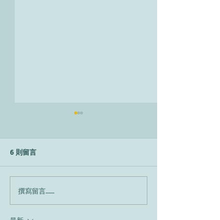
6 則留言
Il mondo che vor
Come hai imparato
撰寫留言......
l'inglese?