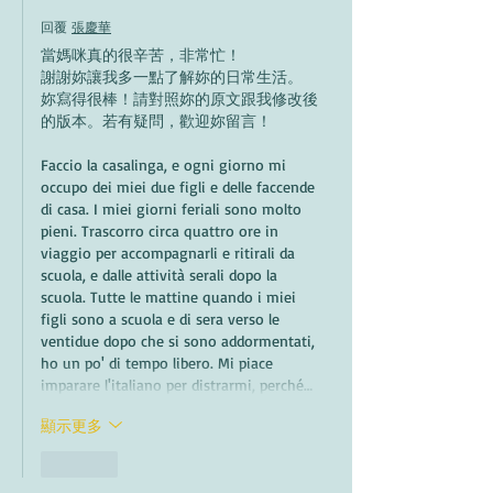
回覆
張慶華
當媽咪真的很辛苦，非常忙！
謝謝妳讓我多一點了解妳的日常生活。
妳寫得很棒！請對照妳的原文跟我修改後
的版本。若有疑問，歡迎妳留言！
Faccio la casalinga, e ogni giorno mi 
occupo dei miei due figli e delle faccende 
di casa. I miei giorni feriali sono molto 
pieni. Trascorro circa quattro ore in 
viaggio per accompagnarli e ritirali da 
scuola, e dalle attività serali dopo la 
scuola. Tutte le mattine quando i miei 
figli sono a scuola e di sera verso le 
ventidue dopo che si sono addormentati, 
ho un po' di tempo libero. Mi piace 
imparare l'italiano per distrarmi, perché…
顯示更多
按讚