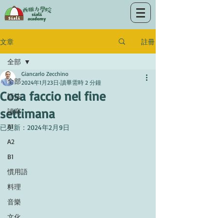
註冊
文章
全部
Giancarlo Zecchino
全部
2024年1月23日
讀畢需時 2 分鐘
Cosa faccio nel fine
語法
settimana
讀寫
A1
已更新：
2024年2月9日
A2
B1
慣用語
料理
音樂
文化