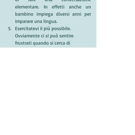
elementare. In effetti anche un 
bambino impiega diversi anni per 
imparare una lingua.
Esercitatevi il più possibile. 
Ovviamente ci si può sentire 
frustrati quando si cerca di 
comunicare ma si dispone solo del 
vocabolario di un bambino. È 
frustrante non riuscire a dire quello 
che si vuole dire. Ma quello stesso 
senso di frustrazione può essere un 
incentivo a insistere. 
B1
讀寫