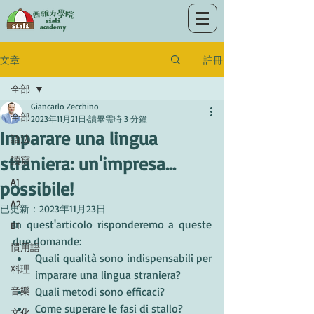
註冊
文章
全部
Giancarlo Zecchino
全部
2023年11月21日
讀畢需時 3 分鐘
Imparare una lingua
語法
straniera: un'impresa...
讀寫
A1
possibile!
A2
已更新：
2023年11月23日
In quest'articolo risponderemo a queste 
B1
due domande:
慣用語
Quali qualità sono indispensabili per 
料理
imparare una lingua straniera? 
音樂
Quali metodi sono efficaci?
Come superare le fasi di stallo?
文化