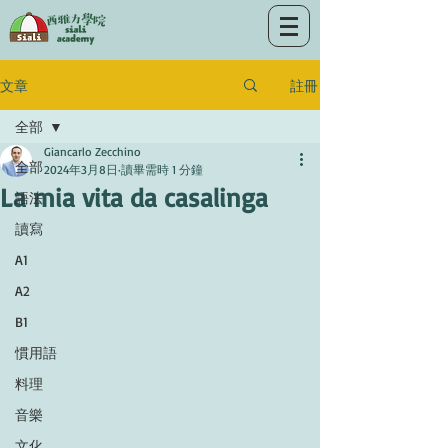
註冊
文章
全部
Giancarlo Zecchino
全部
2024年3月8日
讀畢需時 1 分鐘
La mia vita da casalinga
語法
讀寫
A1
A2
B1
慣用語
料理
音樂
文化