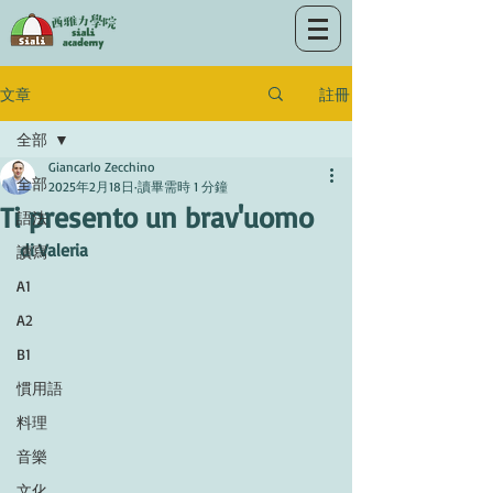
註冊
文章
全部
Giancarlo Zecchino
全部
2025年2月18日
讀畢需時 1 分鐘
Ti presento un brav'uomo
語法
di Valeria
讀寫
A1
A2
B1
慣用語
料理
音樂
文化