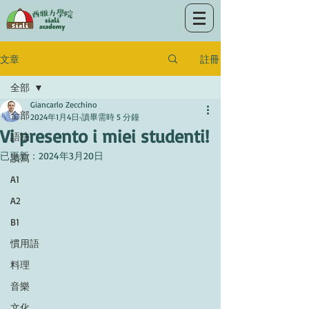
註冊
文章
全部
Giancarlo Zecchino
全部
2024年1月4日
讀畢需時 5 分鐘
Vi presento i miei studenti!
語法
已更新：
2024年3月20日
讀寫
A1
A2
B1
慣用語
料理
音樂
文化