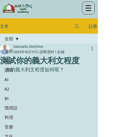
註冊
文章
全部
Giancarlo Zecchino
全部
2023年10月17日
讀畢需時 1 分鐘
測試你的義大利文程度
語法
你的義大利文程度如何呢？
讀寫
A1
A2
B1
慣用語
料理
音樂
文化