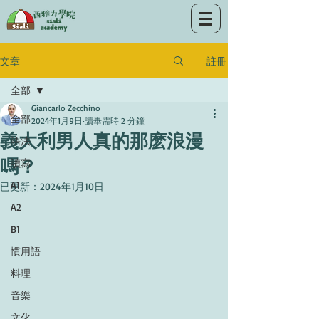
註冊
文章
全部
Giancarlo Zecchino
全部
2024年1月9日
讀畢需時 2 分鐘
義大利男人真的那麽浪漫
語法
嗎？
讀寫
A1
已更新：
2024年1月10日
A2
B1
慣用語
料理
音樂
文化