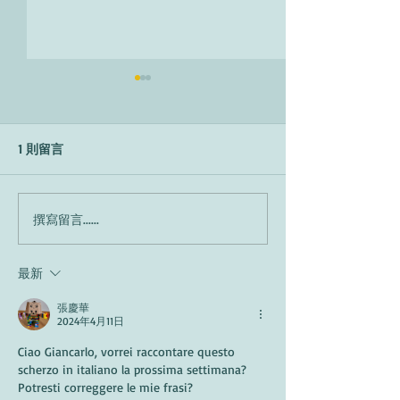
1 則留言
Il mondo che vor
Come hai imparato
撰寫留言......
l'inglese?
最新
張慶華
2024年4月11日
Ciao Giancarlo, vorrei raccontare questo 
scherzo in italiano la prossima settimana? 
Potresti correggere le mie frasi?