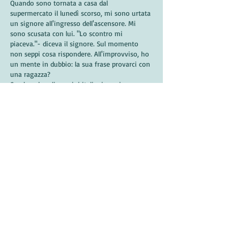
Quando sono tornata a casa dal 
supermercato il lunedì scorso, mi sono urtata 
un signore all'ingresso dell'ascensore. Mi 
sono scusata con lui. "Lo scontro mi 
piaceva."- diceva il signore. Sul momento 
non seppi cosa rispondere. All'improvviso, ho 
un mente in dubbio: la sua frase provarci con 
una ragazza? 
Sembra che gli uomini italiani sappia 
conquistare le donne con le parole.
按讚