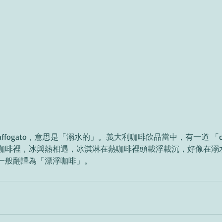
為 affogato，意思是「溺水的」。義大利咖啡飲品當中，有一道 「caffè
咖啡裡，冰與熱相遇，冰淇淋在熱咖啡裡頭載浮載沉，好像在溺
一般翻譯為「漂浮咖啡」。