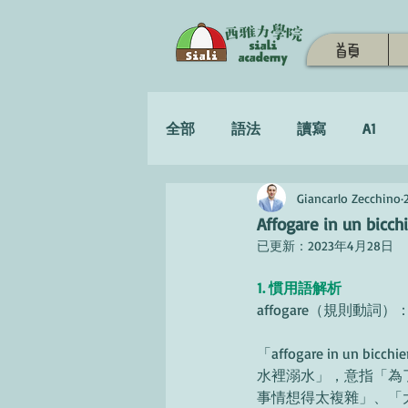
首頁
全部
語法
讀寫
A1
Giancarlo Zecchino
學習策略
Affogare in un 
已更新：
2023年4月28日
1. 慣用語解析
affogare（規則動詞）
「affogare in un bic
水裡溺水」，意指「為
事情想得太複雜」、「