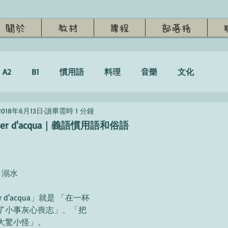
關於
教材
課程
部落格
A2
B1
慣用語
料理
音樂
文化
2018年6月13日
讀畢需時 1 分鐘
bicchier d'acqua｜義語慣用語和俗語
：溺水
chier d'acqua」就是 「在一杯
了小事灰心喪志」、「把
大驚小怪」。