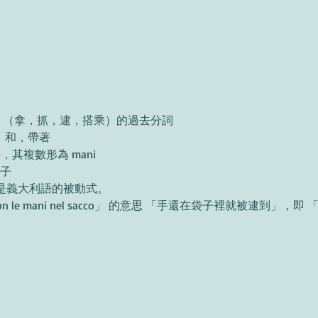
ndere」（拿，抓，逮，搭乘）的過去分詞
著，和，帶著
，其複數形為 mani
袋子
詞」是義大利語的被動式。
o con le mani nel sacco」 的意思 「手還在袋子裡就被逮到」