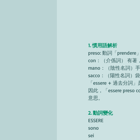
1. 慣用語解析
preso: 動詞「pre
con：（介係詞） 有
mano：（陰性名詞）手
sacco：（陽性名詞）
「essere + 過去分
因此，「essere pres
意思。
2. 動詞變化
ESSERE
sono
sei