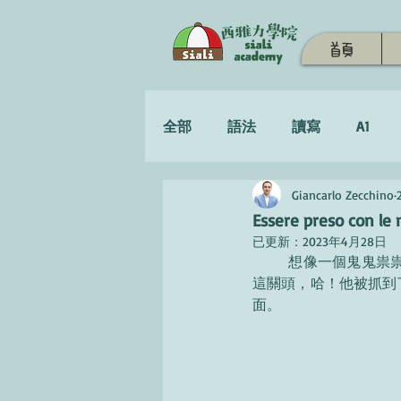
首頁
全部
語法
讀寫
A1
Giancarlo Zecchino
學習策略
Essere preso co
已更新：
2023年4月28日
	想像一個鬼鬼祟祟的小偷，他躡手躡腳地來到了獵物旁，他看著他的目標，一手伸進袋子裡，就在
這關頭，哈！他被抓到了！小偷
面。