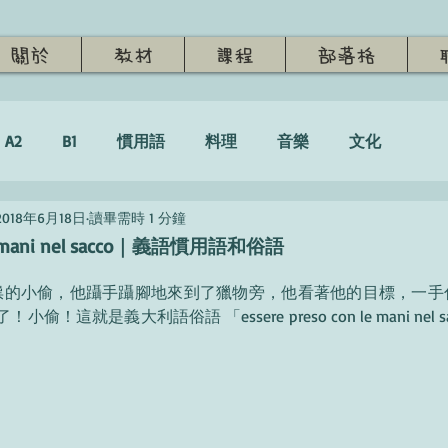
關於
教材
課程
部落格
A2
B1
慣用語
料理
音樂
文化
2018年6月18日
讀畢需時 1 分鐘
n le mani nel sacco｜義語慣用語和俗語
！這就是義大利語俗語 「essere preso con le mani nel