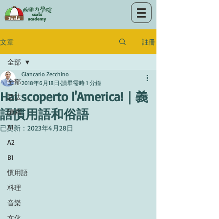
註冊
文章
全部
Giancarlo Zecchino
全部
2018年6月18日
讀畢需時 1 分鐘
Hai scoperto l'America!｜義
語法
語慣用語和俗語
讀寫
A1
已更新：
2023年4月28日
A2
B1
慣用語
料理
音樂
文化