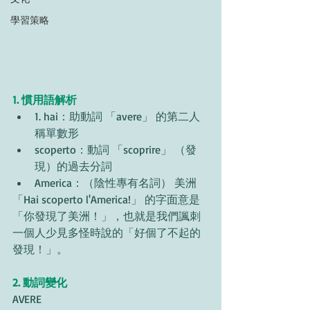
學習策略
1. 慣用語解析
1. hai：助動詞 「avere」 的第二人
稱單數形
scoperto：動詞 「scoprire」 （發
現）的過去分詞
America：（陰性專有名詞） 美洲
「Hai scoperto l'America!」 的字面意是
「你發現了美洲！」，也就是我們諷刺
一個人少見多怪時說的「好個了不起的
發現！」。
2. 動詞變化
AVERE