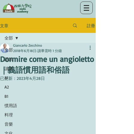
註冊
文章
全部
Giancarlo Zecchino
全部
2018年6月18日
讀畢需時 1 分鐘
Dormire come un angioletto
語法
｜義語慣用語和俗語
讀寫
A1
已更新：
2023年4月28日
A2
B1
慣用語
料理
音樂
文化