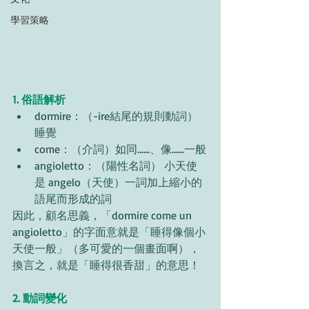
學習策略
1. 俗語解析
dormire：（-ire結尾的規則動詞） 
睡覺
come：（介詞）如同......、像......一般
angioletto：（陽性名詞） 小天使 
是 angelo（天使）一詞加上縮小的
語尾而形成的詞
因此，顧名思義，
「
dormire come un 
angioletto
」
的字面意就是
「
睡得像個小
天使一般
」
（多可愛的一個畫面啊），
換言之，就是
「
睡得很香甜
」
的意思！
2. 動詞變化