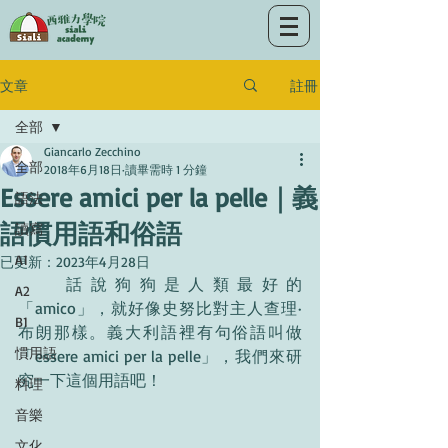
註冊
文章
全部
Giancarlo Zecchino
全部
2018年6月18日
讀畢需時 1 分鐘
Essere amici per la pelle｜義
語法
語慣用語和俗語
讀寫
A1
已更新：
2023年4月28日
	話說狗狗是人類最好的
A2
「amico」
，就好像史努比對主人查理·
B1
布朗那樣。義大利語裡有句俗語叫做
慣用語
「
essere amici per la pelle
」
，我們來研
究一下這個用語吧！
料理
音樂
文化