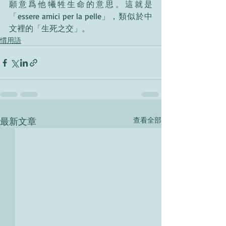
願意爲他犧牲生命的意思。這就是
「
essere amici per la pelle
」
，類似於中
文裡的
「
生死之交
」
。
慣用語
最新文章
查看全部