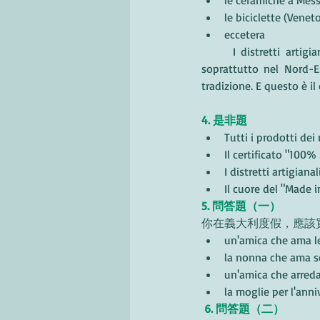
le ceramiche a Mes
le biciclette (Venet
eccetera
	I distretti artigianali (ormai circa 200) sono nati negli anni Settanta del XX secolo e si trovano 
soprattutto nel Nord-Es
tradizione. E questo è il
4. 是非題
Tutti i prodotti dei
Il certificato "100%
I distretti artigian
Il cuore del "Made i
5. 問答題（一）
你在義大利度假，應該
un'amica che ama l
la nonna che ama sc
un'amica che arreda
la moglie per l'ann
 6. 問答題（二）