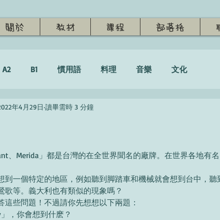
關於
教材
課程
部落格
A2
B1
慣用語
料理
音樂
文化
2022年4月29日
讀畢需時 3 分鐘
c、Giant、Merida」都是台灣的在全世界聞名的廠牌。在世界各地
想到一個特定的地區，例如聽到脚踏車和機械就會想到台中，聽
鶯歌等。義大利也有類似的現象嗎？
答這些問題！不過請你先想想以下兩題：
Italy」，你會想到什麽？