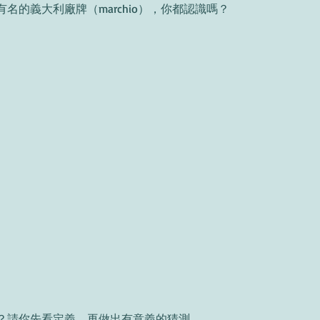
名的義大利廠牌（marchio），你都認識嗎？
？請你先看定義，再做出有意義的猜測。