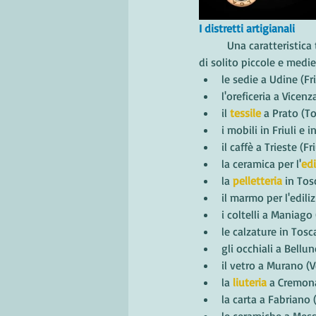
I distretti artigianali
	Una caratteristica
di solito piccole e medi
le sedie a Udine (Fri
l'oreficeria a Vicen
il 
tessile
 a Prato (T
i mobili in Friuli e
il caffè a Trieste (Fr
la ceramica per l'
edi
la 
pelletteria
 in To
il marmo per l'edili
i coltelli a Maniago 
le calzature in Tos
gli occhiali a Bellu
il vetro a Murano (
la 
liuteria
 a Cremon
la carta a Fabriano