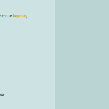
ve molte 
imprese
, 
aio