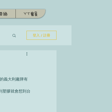
聯絡
YT會員
登入 / 註冊
有名的義大利廠牌有
到塑膠就會想到台