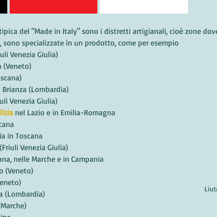
 tipica del "Made in Italy" sono i distretti artigianali, cioè zone do
e, sono specializzate in un prodotto, come per esempio
uli Venezia Giulia)
za (Veneto)
oscana)
 in Brianza (Lombardia)
iuli Venezia Giulia)
lizia
 nel Lazio e in Emilia-Romagna
scana
zia in Toscana
(Friuli Venezia Giulia)
cana, nelle Marche e in Campania
no (Veneto)
Veneto)
Liut
a (Lombardia)
 (Marche)