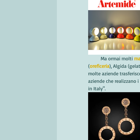
	Ma ormai molti 
ma
(
oreficeria
), Algida (gela
molte aziende trasferis
aziende che realizzano i
in Italy".