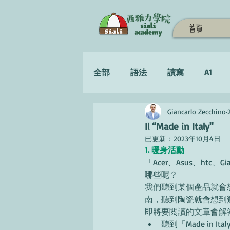
首頁
全部
語法
讀寫
A1
Giancarlo Zecchino
學習策略
Il “Made in Italy"
已更新：
2023年10月4日
1. 暖身活動
「Acer、Asus、ht
哪些呢？
我們聽到某個產品就會
南，聽到陶瓷就會想到
即將要閲讀的文章會解
聽到「Made in 