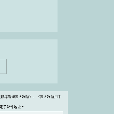
é Enzo studia l'italiano?
義籍導遊學義大利語》、《義大利語用手
電子郵件地址
*