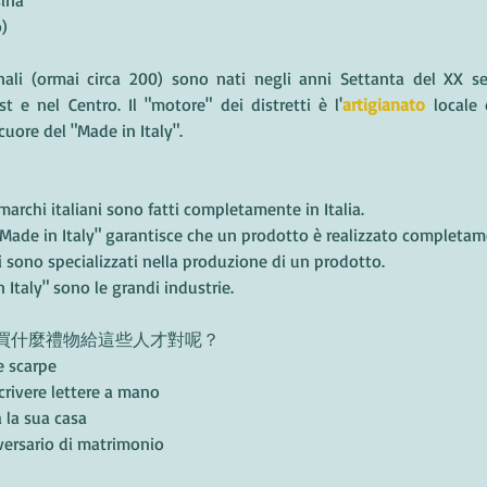
sina
o)
t e nel Centro. Il "motore" dei distretti è l'
artigianato
 locale
 cuore del "Made in Italy".
 marchi italiani sono fatti completamente in Italia.
 Made in Italy" garantisce che un prodotto è realizzato completame
ali sono specializzati nella produzione di un prodotto.
n Italy" sono le grandi industrie.
買什麼禮物給這些人才對呢？
e scarpe
rivere lettere a mano
 la sua casa
iversario di matrimonio