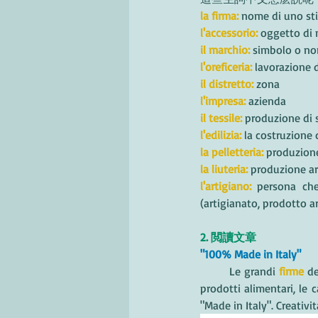
la firma: 
nome di uno sti
l'accessorio:
 oggetto di 
il marchio:
 simbolo o no
l'oreficeria:
 lavorazione d
il distretto:
 zona
l'impresa:
 azienda
il tessile:
produzione di 
l'edilizia:
 la costruzione 
la pelletteria:
 produzione
la liuteria:
 produzione ar
l'artigiano:
 persona che
(artigianato, prodotto ar
2. 閲讀文章
"100% Made in Italy"
	Le grandi 
firme
 d
prodotti alimentari, le 
"Made in Italy". Creativit