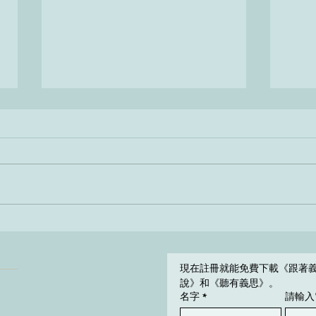
Come hai imparato l'inglese?
Perch
現在註冊就能免費下載《跟著
說》和《聽有義思》。
名字
*
請輸入