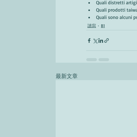
Quali distretti arti
Quali prodotti tai
Quali sono alcuni p
讀寫
B1
最新文章