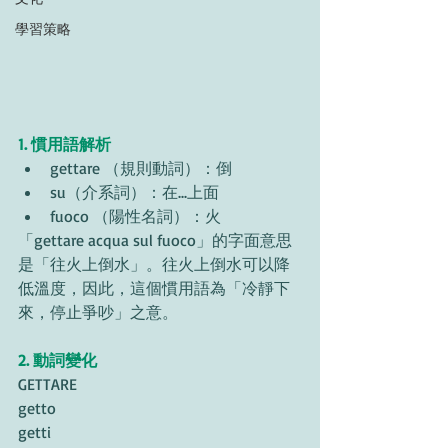
學習策略
1. 慣用語解析
gettare （規則動詞）：倒
su（介系詞）：在...上面
fuoco （陽性名詞）：火
「gettare acqua sul fuoco」的字面意思
是「往火上倒水」。往火上倒水可以降
低溫度，因此，這個慣用語為「冷靜下
來，停止爭吵」之意。
2. 動詞變化
GETTARE
getto
getti