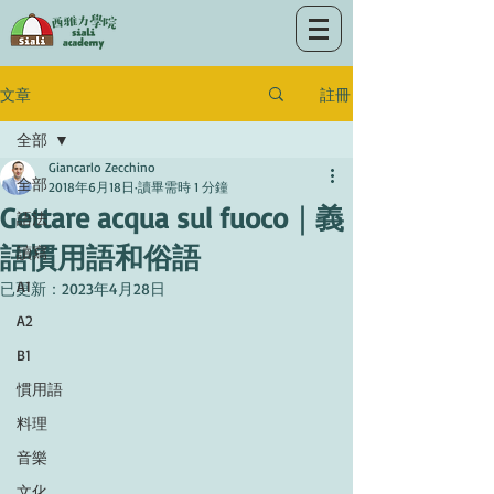
註冊
文章
全部
Giancarlo Zecchino
全部
2018年6月18日
讀畢需時 1 分鐘
Gettare acqua sul fuoco｜義
語法
語慣用語和俗語
讀寫
A1
已更新：
2023年4月28日
A2
B1
慣用語
料理
音樂
文化