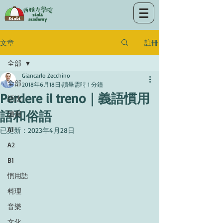
註冊
文章
全部
Giancarlo Zecchino
全部
2018年6月18日
讀畢需時 1 分鐘
Perdere il treno｜義語慣用
語法
語和俗語
讀寫
A1
已更新：
2023年4月28日
A2
B1
慣用語
料理
音樂
文化