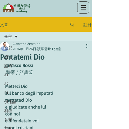
註冊
文章
全部
Giancarlo Zecchino
全部
2024年11月26日
讀畢需時 1 分鐘
Portatemi Dio
語法
di Vasco Rossi
讀寫
翻譯｜江書宏
A1
A2
Metteci Dio
B1
sul banco degli imputati
metteteci Dio
慣用語
e giudicate anche lui
料理
con noi
音樂
e difendetelo voi
buoni cristiani
文化