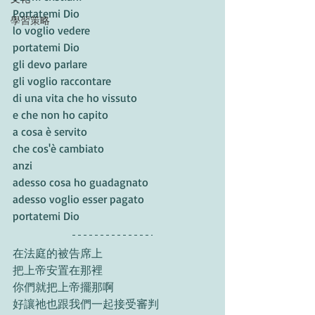
Portatemi Dio
學習策略
lo voglio vedere
portatemi Dio
gli devo parlare
gli voglio raccontare
di una vita che ho vissuto
e che non ho capito
a cosa è servito
che cos'è cambiato
anzi
adesso cosa ho guadagnato
adesso voglio esser pagato
portatemi Dio
在法庭的被告席上
把上帝安置在那裡
你們就把上帝擺那啊
好讓祂也跟我們一起接受審判