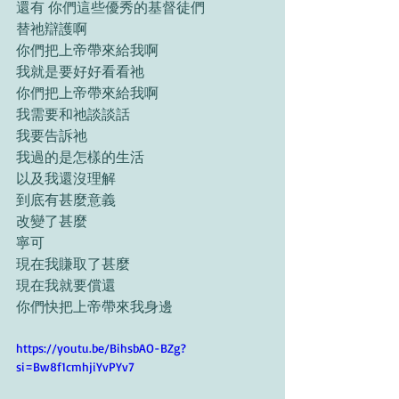
還有 你們這些優秀的基督徒們
替祂辯護啊
你們把上帝帶來給我啊
我就是要好好看看祂
你們把上帝帶來給我啊
我需要和祂談談話
我要告訴祂
我過的是怎樣的生活
以及我還沒理解
到底有甚麼意義
改變了甚麼
寧可
現在我賺取了甚麼
現在我就要償還
你們快把上帝帶來我身邊
https://youtu.be/BihsbAO-BZg?
si=Bw8f1cmhjiYvPYv7